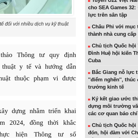
Tuyển U22 Việt Na
cho SEA Games 32: 
lực trên sân tập
ế đối với nhiều dịch vụ kỹ thuật
Châu Phi với mục t
thành nhà cung cấp
Chủ tịch Quốc hội
Đình Huệ hội kiến 
thảo Thông tư quy định
Cuba
thuật y tế và hướng dẫn
Bắc Giang nỗ lực 
thuật thuộc phạm vi được
''điểm nghẽn'', thúc
trưởng kinh tế
Ký kết giao ước th
dựng môi trường vă
xây dựng nhằm triển khai
các cơ quan báo chí
m 2024, đồng thời khắc
Chủ tịch Quốc hội
đón, hội đàm với Ch
thực hiện Thông tư số