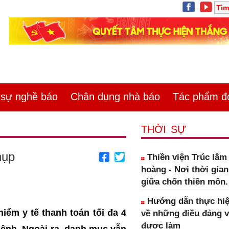
ự nghề báo
Chân dung nhà báo
Tác phẩm đoa
THỜI SỰ
hụp
Thiền viện Trúc lâ
hoàng - Nơi thời gia
giữa chốn thiền môn.
Hướng dẫn thực hiệ
ểm y tế thanh toán tối đa 4
về những điều đảng 
được làm
 bệnh. Ngoài ra, danh mục vẫn