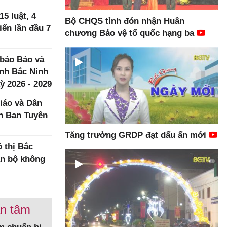
5 luật, 4
Bộ CHQS tỉnh đón nhận Huân
iến lần đầu 7
chương Bảo vệ tổ quốc hạng ba
 báo Báo và
ình Bắc Ninh
ỳ 2026 - 2029
iáo và Dân
h Ban Tuyên
Tăng trưởng GRDP đạt dấu ấn mới
 thị Bắc
àn bộ không
an tâm