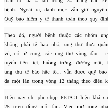
toán tối đa 4 lần trong 24 tháng đầu kể
bệnh. Ngoài ra, danh mục vẫn giữ nguyên
Quỹ bảo hiểm y tế thanh toán theo quy địn
Theo đó, người bệnh thuộc các nhóm ung
không phải tế bào nhỏ, ung thư thực quản,
vú, cổ tử cung, các ung thư vùng đầu - c
tuyến tiền liệt, buồng trứng, đường mật, 
ung thư tế bào hắc tố... vẫn được quỹ bảo
đa một lần trong vòng 12 tháng theo điều k
Hiện nay chi phí chụp PET/CT hiện khá ca
25 triệu đồng mỗi lần. Việc mở rộng ph