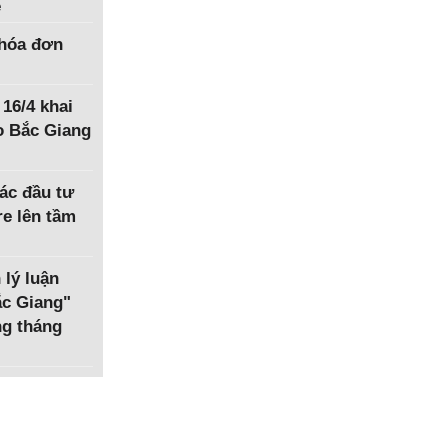
ệ
hóa đơn
 16/4 khai
o Bắc Giang
ác đầu tư
e lên tầm
 lý luận
Bắc Giang"
ng tháng