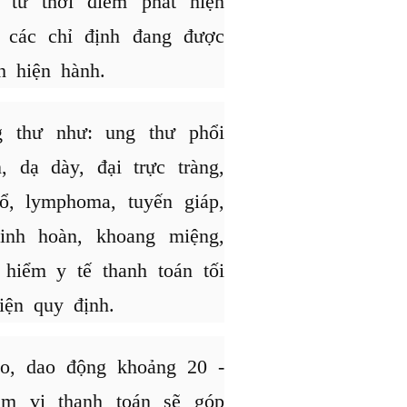
 từ thời điểm phát hiện
 các chỉ định đang được
h hiện hành.
 thư như: ung thư phổi
 dạ dày, đại trực tràng,
ổ, lymphoma, tuyến giáp,
tinh hoàn, khoang miệng,
 hiểm y tế thanh toán tối
iện quy định.
o, dao động khoảng 20 -
ạm vi thanh toán sẽ góp