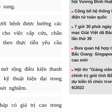
hội Vương Đình Hu
 sung.
Công bố hệ thống 
điện tử toàn quốc
ười bệnh được hưởng các
7 giờ 30 phút ngày
 cho việc cấp cứu, chẩn
mạc Giải Việt dã Bá
lần thứ 39
 theo thực tiễn yêu cầu
Đưa quan hệ hợp t
Bắc Giang- Singapor
cao mới
 mở rộng điều kiện thanh
Hội thi "Giảng viên
chính trị giỏi tỉnh 
 kỹ thuật hiện đại trong
dự kiến tổ chức tro
xét nghiệm.
6/2022
áp có giá trị cao trong