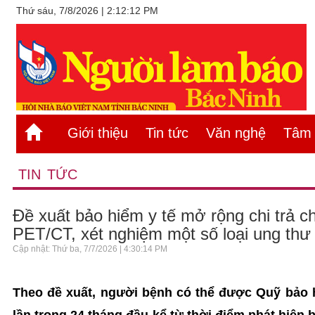
Thứ sáu, 7/8/2026 | 2:12:12 PM
Giới thiệu
Tin tức
Văn nghệ
Tâm s
TIN TỨC
Đề xuất bảo hiểm y tế mở rộng chi trả c
PET/CT, xét nghiệm một số loại ung thư
Cập nhật: Thứ ba, 7/7/2026 | 4:30:14 PM
Theo đề xuất, người bệnh có thể được Quỹ bảo hi
lần trong 24 tháng đầu kể từ thời điểm phát hiện