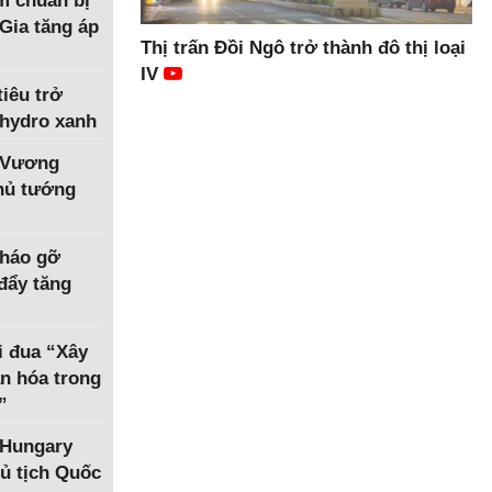
m chuẩn bị
Gia tăng áp
Thị trấn Đồi Ngô trở thành đô thị loại
IV
iêu trở
 hydro xanh
 Vương
Thủ tướng
tháo gỡ
 đẩy tăng
i đua “Xây
n hóa trong
”
 Hungary
ủ tịch Quốc