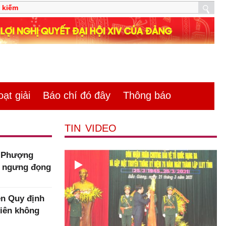
̣t giải
Báo chí đó đây
Thông báo
TIN VIDEO
m Phượng
n ngưng đọng
n Quy định
viên không