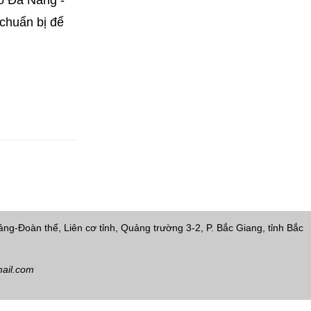
 chuẩn bị để
ng-Đoàn thể, Liên cơ tỉnh, Quảng trường 3-2, P. Bắc Giang, tỉnh Bắc
ail.com