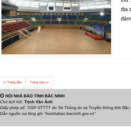
địa 
đảm 
|< Trang đầu
Trang sau >>
HỘI NHÀ BÁO TỈNH BẮC NINH
Chủ tịch hội:
Trịnh Văn Ánh
Giấy phép số:
7/GP-STTTT do Sở Thông tin và Truyền thông tỉnh Bắc
Dẫn nguồn vui lòng ghi
"hoinhabao.bacninh.gov.vn"