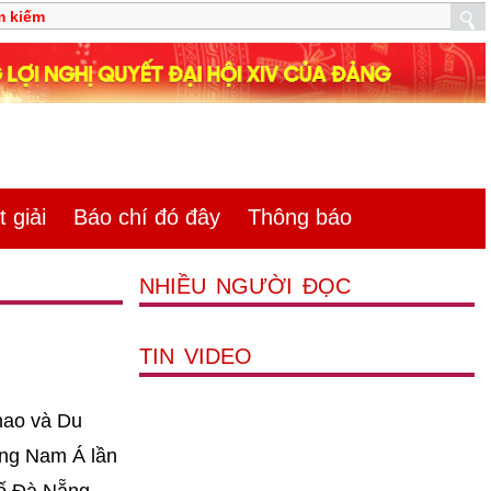
 giải
Báo chí đó đây
Thông báo
NHIỀU NGƯỜI ĐỌC
TIN VIDEO
hao và Du
Đông Nam Á lần
hố Đà Nẵng -