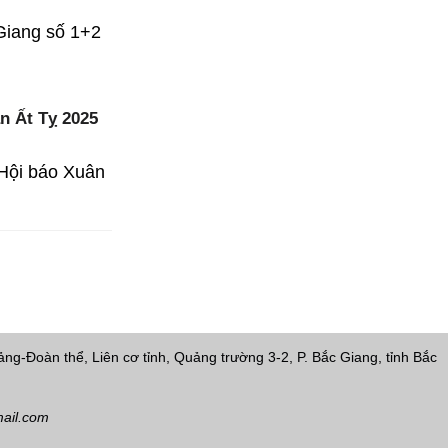
Giang số 1+2
n Ất Tỵ 2025
 Hội báo Xuân
ng-Đoàn thể, Liên cơ tỉnh, Quảng trường 3-2, P. Bắc Giang, tỉnh Bắc
ail.com