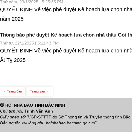
Thứ năm, 23/1/2025 | 5:25:35 PM
QUYẾT ĐỊNH Về việc phê duyệt Kế hoạch lựa chọn nhà 
năm 2025
Thông báo phê duyệt Kế hoạch lựa chọn nhà thầu Gói thầ
Thứ tư, 22/1/2025 | 5:11:43 PM
QUYẾT ĐỊNH Về việc phê duyệt Kế hoạch lựa chọn nhà t
Ất Tỵ 2025
|< Trang đầu
Trang sau >>
HỘI NHÀ BÁO TỈNH BẮC NINH
Chủ tịch hội:
Trịnh Văn Ánh
Giấy phép số:
7/GP-STTTT do Sở Thông tin và Truyền thông tỉnh Bắc
Dẫn nguồn vui lòng ghi
"hoinhabao.bacninh.gov.vn"