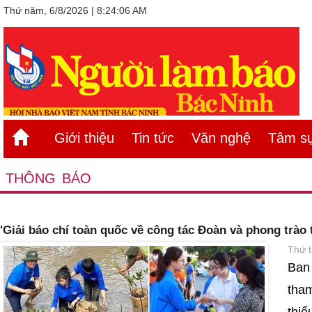
Thứ năm, 6/8/2026 | 8:24:06 AM
Giới thiệu
Tin tức
Văn nghệ
Tâm sự
THÔNG BÁO
'Giải báo chí toàn quốc về công tác Đoàn và phong trào 
Thứ t
Ban
tham
thiế