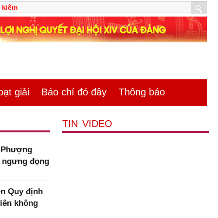
̣t giải
Báo chí đó đây
Thông báo
TIN VIDEO
m Phượng
n ngưng đọng
n Quy định
viên không