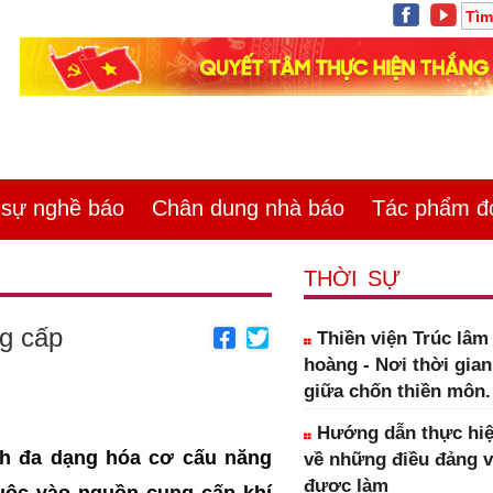
ự nghề báo
Chân dung nhà báo
Tác phẩm đoa
THỜI SỰ
ng cấp
Thiền viện Trúc lâ
hoàng - Nơi thời gia
giữa chốn thiền môn.
Hướng dẫn thực hiệ
ch đa dạng hóa cơ cấu năng
về những điều đảng 
được làm
uộc vào nguồn cung cấp khí