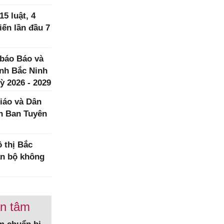
5 luật, 4
iến lần đầu 7
 báo Báo và
ình Bắc Ninh
ỳ 2026 - 2029
iáo và Dân
h Ban Tuyên
 thị Bắc
àn bộ không
an tâm