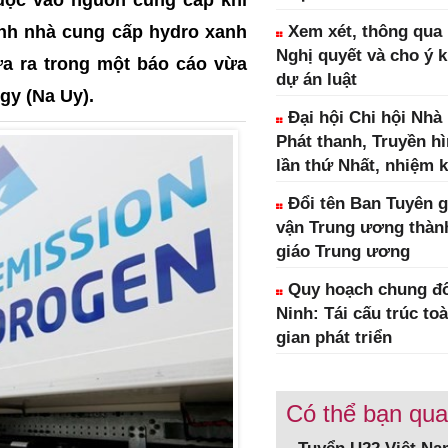
ành nhà cung cấp hydro xanh
Xem xét, thông qua 1
Nghị quyết và cho ý k
a ra trong một báo cáo vừa
dự án luật
gy (Na Uy).
Đại hội Chi hội Nhà
Phát thanh, Truyền h
lần thứ Nhất, nhiệm k
Đổi tên Ban Tuyên g
vận Trung ương thàn
giáo Trung ương
Quy hoạch chung đô
Ninh: Tái cấu trúc to
gian phát triển
Có thể bạn qu