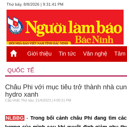
Thứ bảy, 8/8/2026 | 9:31:41 PM
Giới thiệu
Tin tức
Văn nghệ
Tâm s
QUỐC TẾ
Châu Phi với mục tiêu trở thành nhà cu
hydro xanh
Cập nhật: Thứ sáu, 21/4/2023 | 4:00:21 PM
NLBBG
-
Trong bối cảnh châu Phi đang tìm cá
lượng của mình sau khi quyết định giảm phụ th