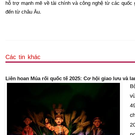
hỗ trợ mạnh mẽ về tài chính và công nghệ từ các quốc gi
đến từ châu Âu.
Các tin khác
Liên hoan Múa rối quốc tế 2025: Cơ hội giao lưu và la
Bộ
v
4
ch
20
ng