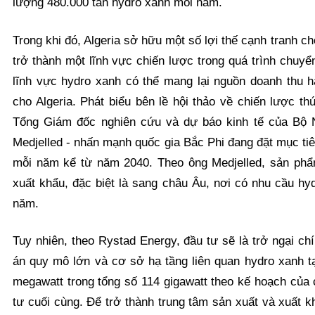
lượng 480.000 tấn hydro xanh mỗi năm.
Trong khi đó, Algeria sở hữu một số lợi thế cạnh tranh c
trở thành một lĩnh vực chiến lược trong quá trình chuyể
lĩnh vực hydro xanh có thể mang lại nguồn doanh thu 
cho Algeria. Phát biểu bên lề hội thảo về chiến lược th
Tổng Giám đốc nghiên cứu và dự báo kinh tế của Bộ N
Medjelled - nhấn mạnh quốc gia Bắc Phi đang đặt mục tiê
mỗi năm kể từ năm 2040. Theo ông Medjelled, sản phẩm
xuất khẩu, đặc biệt là sang châu Âu, nơi có nhu cầu hyd
năm.
Tuy nhiên, theo Rystad Energy, đầu tư sẽ là trở ngại ch
án quy mô lớn và cơ sở hạ tầng liên quan hydro xanh tạ
megawatt trong tổng số 114 gigawatt theo kế hoạch của
tư cuối cùng. Để trở thành trung tâm sản xuất và xuất 