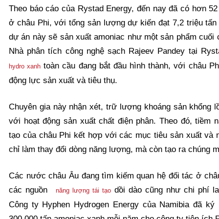
Theo báo cáo của Rystad Energy, đến nay đã có hơn 52
ở châu Phi, với tổng sản lượng dự kiến đạt 7,2 triệu tấ
dự án này sẽ sản xuất amoniac như một sản phẩm cuối 
Nhà phân tích công nghệ sạch Rajeev Pandey tại Ryst
toàn cầu đang bắt đầu hình thành, với châu Ph
hydro xanh
động lực sản xuất và tiêu thụ.
Chuyên gia này nhận xét, trữ lượng khoáng sản khổng lồ
với hoạt động sản xuất chất điện phân. Theo đó, tiềm 
tạo của châu Phi kết hợp với các mục tiêu sản xuất và
chỉ làm thay đổi dòng năng lượng, mà còn tạo ra chúng m
Các nước châu Âu đang tìm kiếm quan hệ đối tác ở châu
các nguồn
dồi dào cũng như chi phí la
năng lượng tái tạo
Công ty Hyphen Hydrogen Energy của Namibia đã ký 
300.000 tấn amoniac xanh mỗi năm cho công ty tiện ích