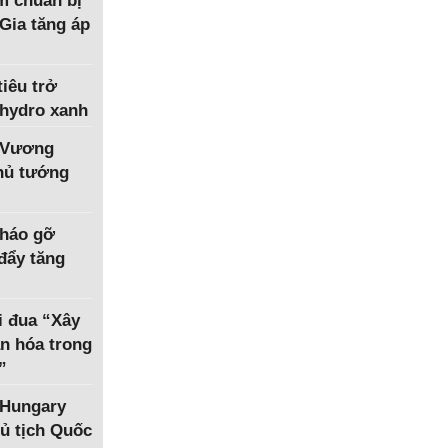
m chuẩn bị
Gia tăng áp
iêu trở
 hydro xanh
 Vương
Thủ tướng
tháo gỡ
 đẩy tăng
i đua “Xây
n hóa trong
”
 Hungary
ủ tịch Quốc