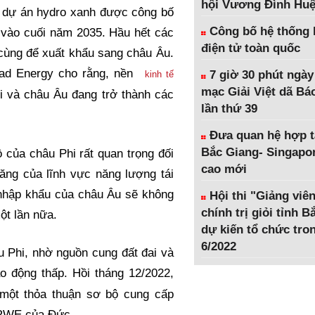
hội Vương Đình Hu
 dự án hydro xanh được công bố
Công bố hệ thống 
n vào cuối năm 2035. Hầu hết các
điện tử toàn quốc
cùng để xuất khẩu sang châu Âu.
ad Energy cho rằng, nền
7 giờ 30 phút ngày
kinh tế
mạc Giải Việt dã Bá
i và châu Âu đang trở thành các
lần thứ 39
Đưa quan hệ hợp t
Bắc Giang- Singapor
 của châu Phi rất quan trọng đối
cao mới
năng của lĩnh vực năng lượng tái
 nhập khẩu của châu Âu sẽ không
Hội thi "Giảng viên
chính trị giỏi tỉnh 
ột lần nữa.
dự kiến tổ chức tro
6/2022
 Phi, nhờ nguồn cung đất đai và
o động thấp. Hồi tháng 12/2022,
một thỏa thuận sơ bộ cung cấp
 RWE của Đức.