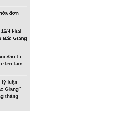
ệ
hóa đơn
 16/4 khai
o Bắc Giang
ác đầu tư
e lên tầm
 lý luận
Bắc Giang"
ng tháng