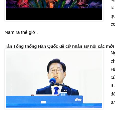
tă
q
co
Nam ra thế giới.
Tân Tổng thống Hàn Quốc đề cử nhân sự nội các mới
N
ch
H
cử
th
đ
tư