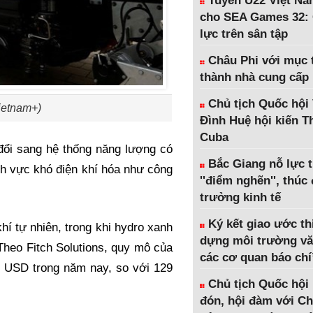
Tuyển U22 Việt Na
cho SEA Games 32: 
lực trên sân tập
Châu Phi với mục t
thành nhà cung cấp
Chủ tịch Quốc hội
ietnam+)
Đình Huệ hội kiến 
Cuba
đổi sang hệ thống năng lượng có
Bắc Giang nỗ lực 
nh vực khó điện khí hóa như công
''điểm nghẽn'', thúc
trưởng kinh tế
Ký kết giao ước th
hí tự nhiên, trong khi hydro xanh
dựng môi trường vă
Theo Fitch Solutions, quy mô của
các cơ quan báo chí
ỷ USD trong năm nay, so với 129
Chủ tịch Quốc hội
đón, hội đàm với Ch