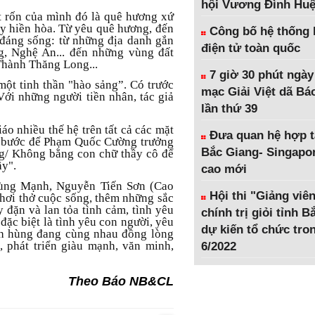
hội Vương Đình Hu
t rốn của mình đó là quê hương xứ
y hiền hòa. Từ yêu quê hương, đến
Công bố hệ thống 
 đáng sống: từ những địa danh gắn
điện tử toàn quốc
g, Nghệ An... đến những vùng đất
 Thành Thăng Long...
7 giờ 30 phút ngày
ột tinh thần "hào sảng”. Có trước
mạc Giải Việt dã Bá
Với những người tiền nhân, tác giả
lần thứ 39
iáo nhiều thế hệ trên tất cả các mặt
Đưa quan hệ hợp t
ng bước để Phạm Quốc Cường trưởng
Bắc Giang- Singapor
g/ Không bằng con chữ thầy cô để
ầy".
cao mới
 Hùng Mạnh, Nguyễn Tiến Sơn (Cao
Hội thi "Giảng viên
hơi thở cuộc sống, thêm những sắc
 đặn và lan tỏa tình cảm, tình yêu
chính trị giỏi tỉnh 
đặc biệt là tình yêu con người, yêu
dự kiến tổ chức tro
nh hùng đang cùng nhau đồng lòng
 phát triển giàu mạnh, văn minh,
6/2022
Theo Báo NB&CL