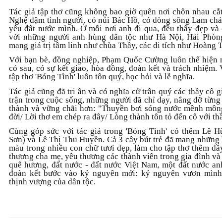
Tác giả tập thơ cũng không bao giờ quên nơi chôn nhau cắ
Nghệ đậm tình người, có núi Bác Hồ, có dòng sông Lam chả
yêu đất nước mình. Ở mỗi nơi anh đi qua, đều thấy đẹp và
với những người anh hùng dân tộc như Hà Nội, Hải Phòn
mang giá trị tâm linh như chùa Thầy, các di tích như Hoàng
Với bạn bè, đồng nghiệp, Phạm Quốc Cường luôn thể hiện m
có sau, có sự kết giao, hòa đồng, đoàn kết và trách nhiệm. 
tập thơ 'Bóng Tình' luôn tôn quý, học hỏi và lễ nghĩa.
Tác giả cũng đã tri ân và có nghĩa cử trân quý các thầy cô g
trận trong cuộc sống, những người đã chỉ dạy, nâng đỡ từ
thành và vững chãi hơn: "Thuyền bơi sóng nước mênh môn
đời/ Lời thơ em chép ra đây/ Lòng thành tôn tỏ đến cô với th
Cùng góp sức với tác giả trong 'Bóng Tình' có thêm Lê
Sơn) và Lê Thị Thu Huyền. Cả 3 cây bút trẻ đã mang những 
màu trong nhiều con chữ tươi đẹp, làm cho tập thơ thêm đầy
thương cha mẹ, yêu thương các thành viên trong gia đình và 
quê hương, đất nước - đất nước Việt Nam, một đất nước a
đoàn kết bước vào kỷ nguyên mới: kỷ nguyên vươn mình,
thịnh vượng của dân tộc.