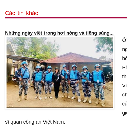
Các tin khác
Những ngày viết trong hơi nóng và tiếng súng...
Ở
ng
bỏ
Ph
th
V
ch
câ
gi
sĩ quan công an Việt Nam.