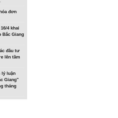
ệ
hóa đơn
 16/4 khai
o Bắc Giang
ác đầu tư
e lên tầm
 lý luận
Bắc Giang"
ng tháng