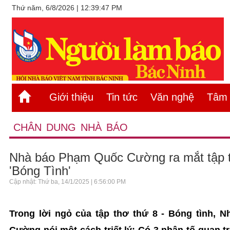
Thứ năm, 6/8/2026 | 12:39:47 PM
Giới thiệu
Tin tức
Văn nghệ
Tâm s
CHÂN DUNG NHÀ BÁO
Nhà báo Phạm Quốc Cường ra mắt tập t
'Bóng Tình'
Cập nhật: Thứ ba, 14/1/2025 | 6:56:00 PM
Trong lời ngỏ của tập thơ thứ 8 - Bóng tình, 
Cường nói một cách triết lý: Có 3 nhân tố quan tr