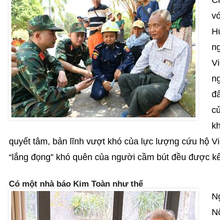
Ch
v
H
ng
Vi
n
đ
c
kh
quyết tâm, bản lĩnh vượt khó của lực lượng cứu hộ 
“lắng đọng” khó quên của người cầm bút đều được k
Có một nhà báo Kim Toàn như thế
Ng
Nộ