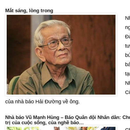
Mắt sáng, lòng trong
N
n
Đ
t
bú
bá
t
N
Cô
của nhà báo Hải Đường về ông.
Nhà báo Vũ Mạnh Hùng – Báo Quân đội Nhân dân: Chuy
trị của cuộc sống, của nghề báo…