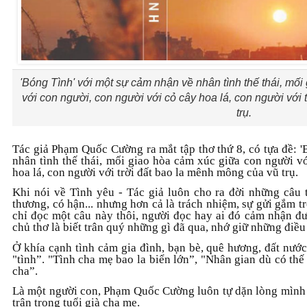
'Bóng Tình' với một sự cảm nhận về nhân tình thế thái, mố
với con người, con người với cỏ cây hoa lá, con người với
trụ.
Tác giả Phạm Quốc Cường ra mắt tập thơ thứ 8, có tựa đề: 
nhân tình thế thái, mối giao hòa cảm xúc giữa con người v
hoa lá, con người với trời đất bao la mênh mông của vũ trụ.
Khi nói về Tình yêu - Tác giả luôn cho ra đời những câu t
thương, có hận... nhưng hơn cả là trách nhiệm, sự gửi gắm tr
chỉ đọc một câu này thôi, người đọc hay ai đó cảm nhận đư
chủ thơ là biết trân quý những gì đã qua, nhớ giữ những điều
Ở khía cạnh tình cảm gia đình, bạn bè, quê hương, đất nước,
"tình”. "Tình cha mẹ bao la biển lớn”, "Nhân gian dù có thế
cha”.
Là một người con, Phạm Quốc Cường luôn tự dặn lòng mình p
trân trọng tuổi già cha mẹ.