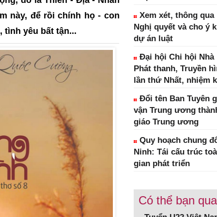
m này, để rồi chính họ - con
Xem xét, thông qua 1
Nghị quyết và cho ý k
tình yêu bất tận...
dự án luật
Đại hội Chi hội Nhà
Phát thanh, Truyền h
lần thứ Nhất, nhiệm k
Đổi tên Ban Tuyên g
vận Trung ương thàn
giáo Trung ương
Quy hoạch chung đô
Ninh: Tái cấu trúc to
gian phát triển
Có thể bạn qu