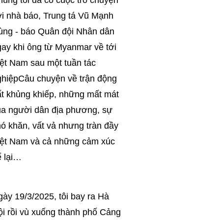
úng tôi đã có cuộc trò chuyện
ới nhà báo, Trung tá Vũ Mạnh
ùng - báo Quân đội Nhân dân
ay khi ông từ Myanmar về tới
ệt Nam sau một tuần tác
ghiệpCâu chuyện về trận động
ất khủng khiếp, những mất mát
ủa người dân địa phương, sự
ó khăn, vất vả nhưng tràn đầy
Việt Nam và cả những cảm xúc
ể lại…
ày 19/3/2025, tôi bay ra Hà
i rồi vù xuống thành phố Cảng