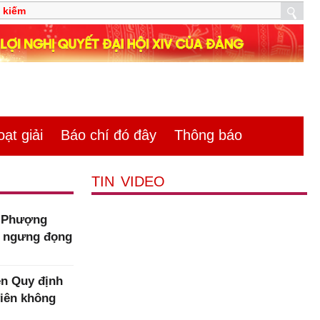
̣t giải
Báo chí đó đây
Thông báo
TIN VIDEO
m Phượng
n ngưng đọng
n Quy định
viên không