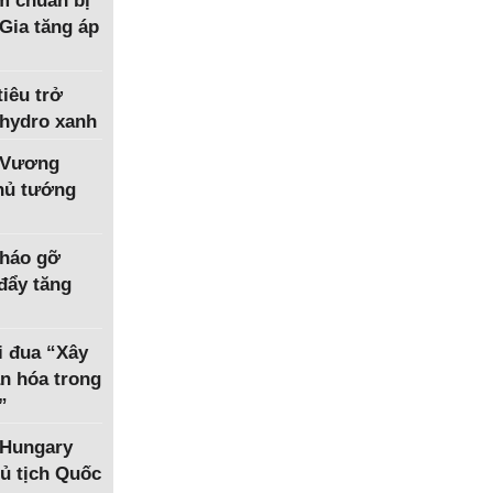
m chuẩn bị
Gia tăng áp
iêu trở
 hydro xanh
 Vương
Thủ tướng
tháo gỡ
 đẩy tăng
i đua “Xây
n hóa trong
”
 Hungary
ủ tịch Quốc