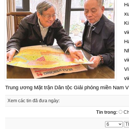
H
x
K
v
H
N
v
V
v
Trung ương Mặt trận Dân tộc Giải phóng miền Nam V
Xem các tin đã đưa ngày:
Tin trong:
Ch