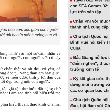
Tuyển U22 Việt Na
cho SEA Games 32: 
lực trên sân tập
Châu Phi với mục t
thành nhà cung cấp
i giao hòa cảm xúc giữa con người
 trời đất bao la mênh mông của vũ
Chủ tịch Quốc hội
Đình Huệ hội kiến 
Cuba
'Bóng Tình' với một sự cảm nhận về
ới con người, con người với cỏ cây
Bắc Giang nỗ lực 
''điểm nghẽn'', thúc
ừ chân thật và rất đời, có yêu, có
trưởng kinh tế
ong đó: "... vàng thau em hãy giữ",
ợc sẽ hiểu được tình ý lời dặn của
Ký kết giao ước th
 tốt đẹp trong mỗi con người.
dựng môi trường vă
 tác giả tập thơ luôn đặt nặng chữ
các cơ quan báo chí
 nào/ Làm sao tính nổi biển trời mẹ
Chủ tịch Quốc hội
hải hiếu thuận, thảo kính cha mẹ,
đón, hội đàm với Ch