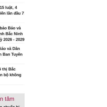
5 luật, 4
iến lần đầu 7
 báo Báo và
ình Bắc Ninh
ỳ 2026 - 2029
iáo và Dân
h Ban Tuyên
 thị Bắc
àn bộ không
an tâm