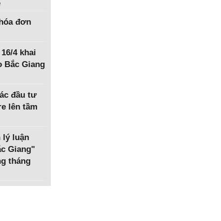
ệ
hóa đơn
 16/4 khai
o Bắc Giang
ác đầu tư
e lên tầm
 lý luận
Bắc Giang"
ng tháng