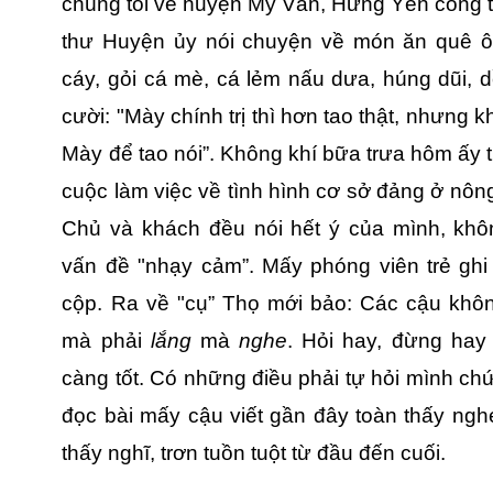
chúng tôi về huyện Mỹ Văn, Hưng Yên công tá
thư Huyện ủy nói chuyện về món ăn quê ôn
cáy, gỏi cá mè, cá lẻm nấu dưa, húng dũi
cười: "Mày chính trị thì hơn tao thật, nhưng 
Mày để tao nói”. Không khí bữa trưa hôm ấy th
cuộc làm việc về tình hình cơ sở đảng ở nông 
Chủ và khách đều nói hết ý của mình, khô
vấn đề "nhạy cảm”. Mấy phóng viên trẻ ghi
cộp. Ra về "cụ” Thọ mới bảo: Các cậu khôn
mà phải
lắng
mà
nghe
. Hỏi hay, đừng hay
càng tốt. Có những điều phải tự hỏi mình chứ 
đọc bài mấy cậu viết gần đây toàn thấy nghe
thấy nghĩ, trơn tuồn tuột từ đầu đến cuối.