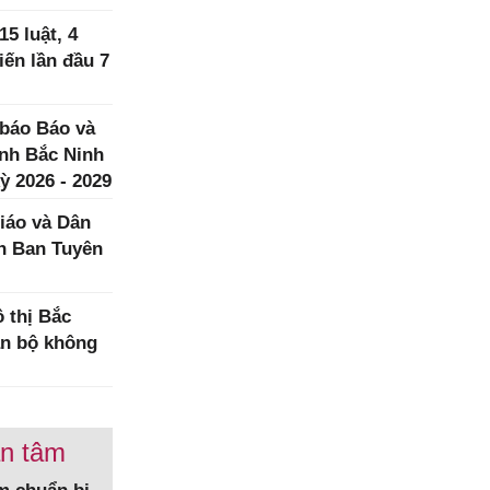
5 luật, 4
iến lần đầu 7
 báo Báo và
ình Bắc Ninh
ỳ 2026 - 2029
iáo và Dân
h Ban Tuyên
 thị Bắc
àn bộ không
an tâm