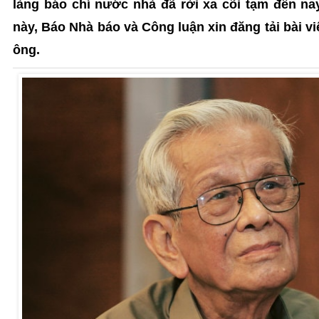
làng báo chí nước nhà đã rời xa cõi tạm đến na
này, Báo Nhà báo và Công luận xin đăng tải bài v
ông.