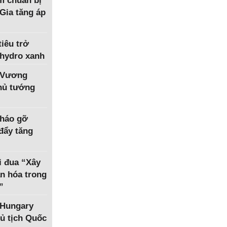
m chuẩn bị
Gia tăng áp
iêu trở
 hydro xanh
 Vương
Thủ tướng
tháo gỡ
 đẩy tăng
i đua “Xây
n hóa trong
”
 Hungary
ủ tịch Quốc