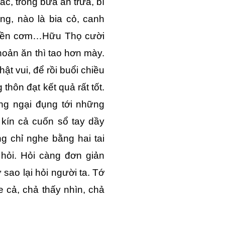
c, trong bữa ăn trưa, bí
g, nào là bia cỏ, canh
, dền cơm…Hữu Thọ cười
khoản ăn thì tao hơn mày.
ật vui, để rồi buổi chiều
thôn đạt kết quả rất tốt.
ng ngại đụng tới những
 kín cả cuốn sổ tay dầy
g chỉ nghe bằng hai tai
 hỏi. Hỏi càng đơn giản
sao lại hỏi người ta. Tớ
 cả, chả thấy nhìn, chả