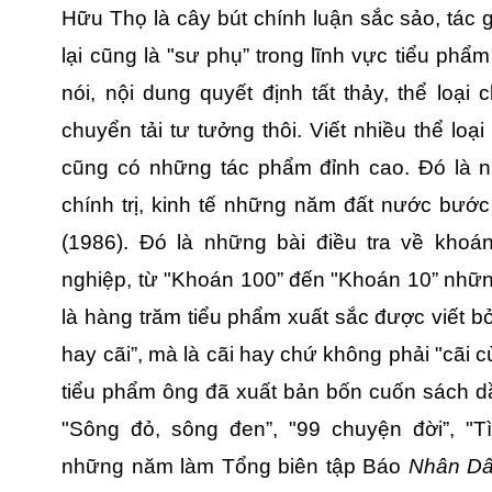
Hữu Thọ là cây bút chính luận sắc sảo, tác gi
lại cũng là "sư phụ” trong lĩnh vực tiểu phẩ
nói, nội dung quyết định tất thảy, thể loại
chuyển tải tư tưởng thôi. Viết nhiều thể loạ
cũng có những tác phẩm đỉnh cao. Đó là nh
chính trị, kinh tế những năm đất nước bướ
(1986). Đó là những bài điều tra về kho
nghiệp, từ "Khoán 100” đến "Khoán 10” nhữ
là hàng trăm tiểu phẩm xuất sắc được viết b
hay cãi”, mà là cãi hay chứ không phải "cãi 
tiểu phẩm ông đã xuất bản bốn cuốn sách dầ
"Sông đỏ, sông đen”, "99 chuyện đời”, "
những năm làm Tổng biên tập Báo
Nhân D