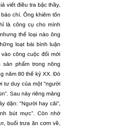
ả viết điều tra bậc thầy,
m báo chí. Ông khiêm tốn
 chỉ là công cụ cho mình
i nhưng thể loại nào ông
ững loạt bài bình luận
c vào công cuộc đổi mới
án sản phẩm trong nông
ng năm 80 thế kỷ XX. Đó
ởi tư duy của một "người
cùn”. Sau này riêng mảng
y dặn: "Người hay cãi”,
Tình bút mực”. Còn nhớ
ân
, buổi trưa ăn cơm về,