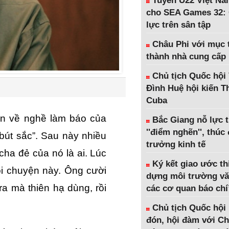
Tuyển U22 Việt Na
cho SEA Games 32: 
lực trên sân tập
Châu Phi với mục t
thành nhà cung cấp
Chủ tịch Quốc hội
Đình Huệ hội kiến 
Cuba
ôn về nghề làm báo của
Bắc Giang nỗ lực 
''điểm nghẽn'', thúc
bút sắc”. Sau này nhiều
trưởng kinh tế
ha đẻ của nó là ai. Lúc
Ký kết giao ước th
hỏi chuyện này. Ông cười
dựng môi trường vă
 ra mà thiên hạ dùng, rồi
các cơ quan báo chí
Chủ tịch Quốc hội
đón, hội đàm với Ch