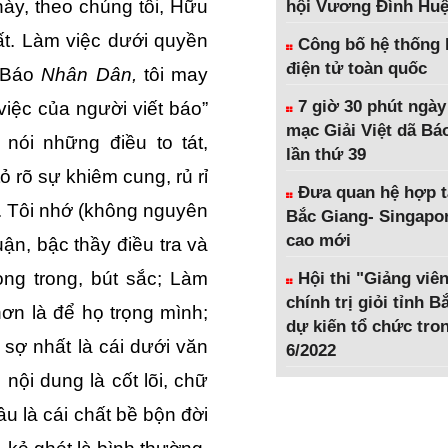
ày, theo chúng tôi, Hữu
hội Vương Đình Hu
ất. Làm việc dưới quyền
Công bố hệ thống 
điện tử toàn quốc
p Báo
Nhân Dân,
tôi may
7 giờ 30 phút ngày
iệc của người viết báo”
mạc Giải Việt dã Bá
nói những điều to tát,
lần thứ 39
ỏ rõ sự khiêm cung, rủ rỉ
Đưa quan hệ hợp t
. Tôi nhớ (không nguyên
Bắc Giang- Singapor
cao mới
ận, bậc thầy điều tra và
ng trong, bút sắc; Làm
Hội thi "Giảng viên
chính trị giỏi tỉnh 
ơn là để họ trọng mình;
dự kiến tổ chức tro
sợ nhất là cái dưới văn
6/2022
nội dung là cốt lõi, chữ
u là cái chất bề bộn đời