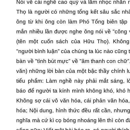
Nói về cái nghề cao quý và lắm nhọc nhằn n
Thọ là người có những tổng kết sâu sắc nh
ông từ khi ông còn làm Phó Tổng biên tậ
mắn nhiều lần được nghe ông nói về "công v
(tên một cuốn sách của Hữu Thọ). Không 
"người bình luận” của chúng ta lúc nào cũng t
bàn về "tình bút mực” về "âm thanh con chữ”
văn) những lời bàn của một bậc thầy chính lu
tiểu phẩm: Làm nghề này phải mắt sáng, lò
báo để người ta kính mình không khó, khó h
Không sợ cái vô văn hóa, cái phản văn hóa, 
hóa; Nội dung, hình thức đều rất cần, nhưng 
nghĩa mà cứ kì cọ bóng nhoáng lên thì còn đâ