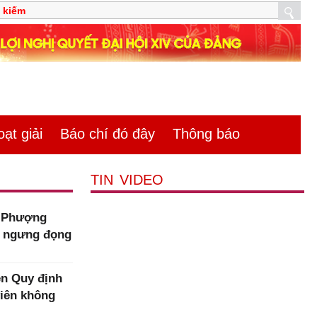
̣t giải
Báo chí đó đây
Thông báo
TIN VIDEO
m Phượng
n ngưng đọng
n Quy định
viên không