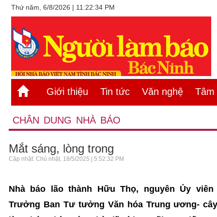
Thứ năm, 6/8/2026 | 11:22:34 PM
Giới thiệu
Tin tức
Văn nghệ
Tâm s
CHÂN DUNG NHÀ BÁO
Mắt sáng, lòng trong
Cập nhật: Chủ nhật, 18/5/2025 | 5:52:32 PM
Nhà báo lão thành Hữu Thọ, nguyên Ủy viên
Trưởng Ban Tư tưởng Văn hóa Trung ương- cây b