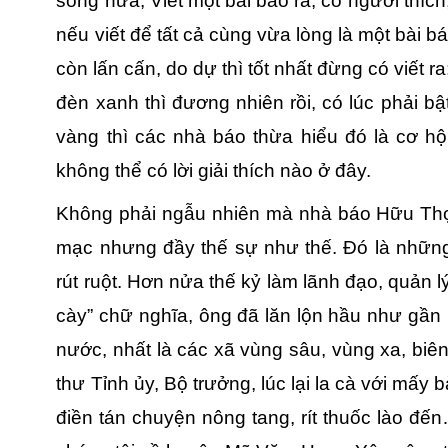
sống nữa; Viết một bài báo ra, có người thích
nếu viết để tất cả cùng vừa lòng là một bài bá
còn lấn cấn, do dự thì tốt nhất đừng có viết ra
đèn xanh thì đương nhiên rồi, có lúc phải b
vàng thì các nhà báo thừa hiểu đó là cơ hộ
không thể có lời giải thích nào ở đây.
Không phải ngẫu nhiên mà nhà báo Hữu Th
mạc nhưng đầy thế sự như thế. Đó là những
rút ruột. Hơn nửa thế kỷ làm lãnh đạo, quản l
cày” chữ nghĩa, ông đã lăn lộn hầu như gần
nước, nhất là các xã vùng sâu, vùng xa, biên 
thư Tỉnh ủy, Bộ trưởng, lúc lại la cà với mấy
điền tán chuyện nông tang, rít thuốc lào đến