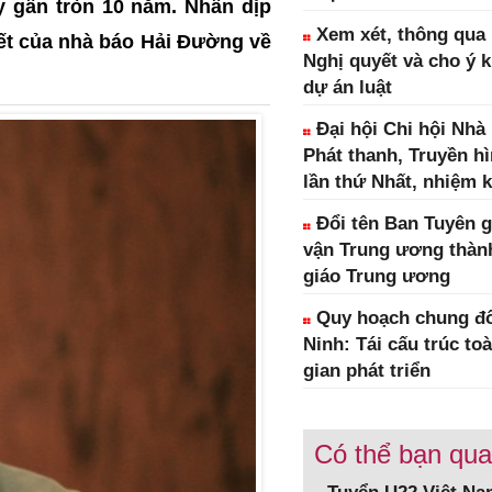
y gần tròn 10 năm. Nhân dịp
Xem xét, thông qua 1
iết của nhà báo Hải Đường về
Nghị quyết và cho ý k
dự án luật
Đại hội Chi hội Nhà
Phát thanh, Truyền h
lần thứ Nhất, nhiệm k
Đổi tên Ban Tuyên g
vận Trung ương thàn
giáo Trung ương
Quy hoạch chung đô
Ninh: Tái cấu trúc to
gian phát triển
Có thể bạn qu