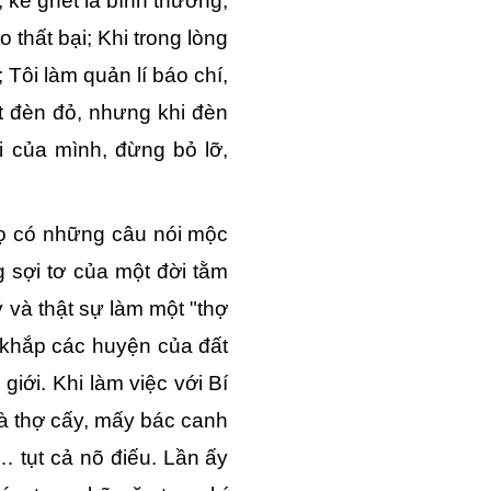
, kẻ ghét là bình thường,
o thất bại; Khi trong lòng
; Tôi làm quản lí báo chí,
ật đèn đỏ, nhưng khi đèn
i của mình, đừng bỏ lỡ,
ọ có những câu nói mộc
 sợi tơ của một đời tằm
ý và thật sự làm một "thợ
 khắp các huyện của đất
giới. Khi làm việc với Bí
 bà thợ cấy, mấy bác canh
… tụt cả nõ điếu. Lần ấy