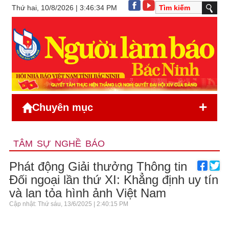
Thứ hai, 10/8/2026 | 3:46:34 PM
+
Chuyên mục
TÂM SỰ NGHỀ BÁO
Phát động Giải thưởng Thông tin
Đối ngoại lần thứ XI: Khẳng định uy tín
và lan tỏa hình ảnh Việt Nam
Cập nhật: Thứ sáu, 13/6/2025 | 2:40:15 PM