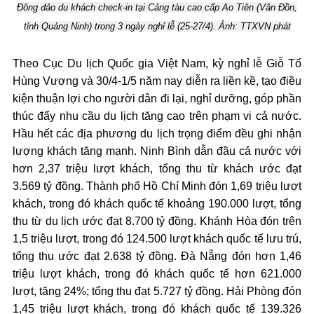
Đông đảo du khách check-in tại Cảng tàu cao cấp Ao Tiên (Vân Đồn,
tỉnh Quảng Ninh) trong 3 ngày nghỉ lễ (25-27/4). Ảnh: TTXVN phát
Theo Cục Du lịch Quốc gia Việt Nam, kỳ nghỉ lễ Giỗ Tổ
Hùng Vương và 30/4-1/5 năm nay diễn ra liền kề, tạo điều
kiện thuận lợi cho người dân đi lại, nghỉ dưỡng, góp phần
thúc đẩy nhu cầu du lịch tăng cao trên phạm vi cả nước.
Hầu hết các địa phương du lịch trọng điểm đều ghi nhận
lượng khách tăng mạnh. Ninh Bình dẫn đầu cả nước với
hơn 2,37 triệu lượt khách, tổng thu từ khách ước đạt
3.569 tỷ đồng. Thành phố Hồ Chí Minh đón 1,69 triệu lượt
khách, trong đó khách quốc tế khoảng 190.000 lượt, tổng
thu từ du lịch ước đạt 8.700 tỷ đồng. Khánh Hòa đón trên
1,5 triệu lượt, trong đó 124.500 lượt khách quốc tế lưu trú,
tổng thu ước đạt 2.638 tỷ đồng. Đà Nẵng đón hơn 1,46
triệu lượt khách, trong đó khách quốc tế hơn 621.000
lượt, tăng 24%; tổng thu đạt 5.727 tỷ đồng. Hải Phòng đón
1,45 triệu lượt khách, trong đó khách quốc tế 139.326