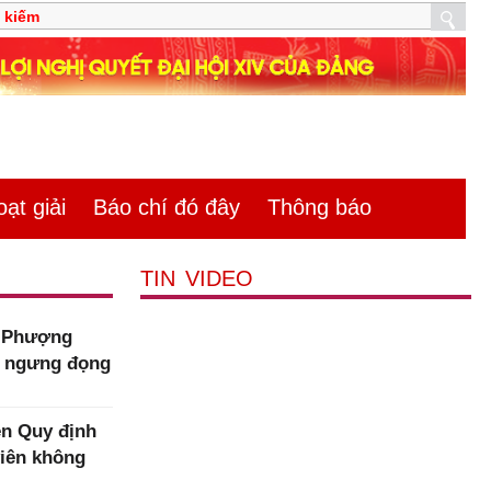
̣t giải
Báo chí đó đây
Thông báo
TIN VIDEO
m Phượng
n ngưng đọng
n Quy định
viên không