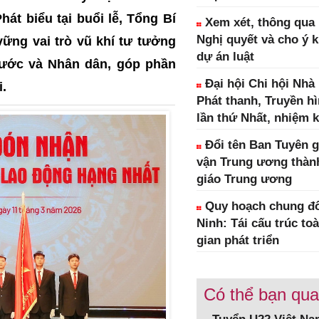
hát biểu tại buổi lễ, Tổng Bí
Xem xét, thông qua 1
Nghị quyết và cho ý k
ững vai trò vũ khí tư tưởng
dự án luật
nước và Nhân dân, góp phần
Đại hội Chi hội Nhà
i.
Phát thanh, Truyền h
lần thứ Nhất, nhiệm k
Đổi tên Ban Tuyên g
vận Trung ương thàn
giáo Trung ương
Quy hoạch chung đô
Ninh: Tái cấu trúc to
gian phát triển
Có thể bạn qu