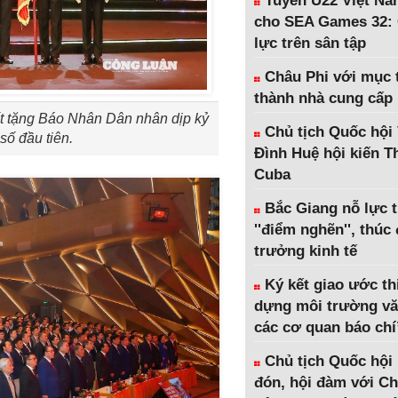
Tuyển U22 Việt Na
cho SEA Games 32: 
lực trên sân tập
Châu Phi với mục t
thành nhà cung cấp
t tặng Báo Nhân Dân nhân dịp kỷ
Chủ tịch Quốc hội
ố đầu tiên.
Đình Huệ hội kiến 
Cuba
Bắc Giang nỗ lực 
''điểm nghẽn'', thúc
trưởng kinh tế
Ký kết giao ước th
dựng môi trường vă
các cơ quan báo chí
Chủ tịch Quốc hội
đón, hội đàm với Ch