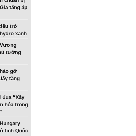
m chuẩn bị
Gia tăng áp
iêu trở
 hydro xanh
 Vương
Thủ tướng
tháo gỡ
 đẩy tăng
i đua “Xây
n hóa trong
”
 Hungary
ủ tịch Quốc