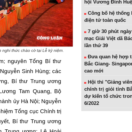
hội Vương Đình Hu
Công bố hệ thống 
điện tử toàn quốc
7 giờ 30 phút ngày
mạc Giải Việt dã Bá
lần thứ 39
nghi thức chào cờ tại Lễ kỷ niệm.
Đưa quan hệ hợp t
m; nguyên Tổng Bí thư
Bắc Giang- Singapor
cao mới
 Nguyễn Sinh Hùng; các
ưng, Bí thư Trung ương
Hội thi "Giảng viên
chính trị giỏi tỉnh 
 Lương Tam Quang, Bộ
dự kiến tổ chức tro
hành ủy Hà Nội; Nguyễn
6/2022
hiệm Tổng cục Chính trị
yết, Bí thư Trung ương
n Trung ương; Lê Hoài