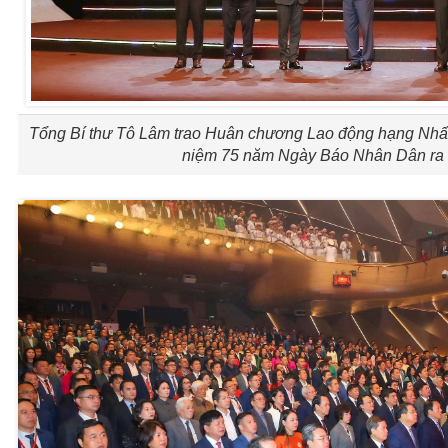
Tổng Bí thư Tô Lâm trao Huân chương Lao động hạng Nhấ
niệm 75 năm Ngày Báo Nhân Dân ra s