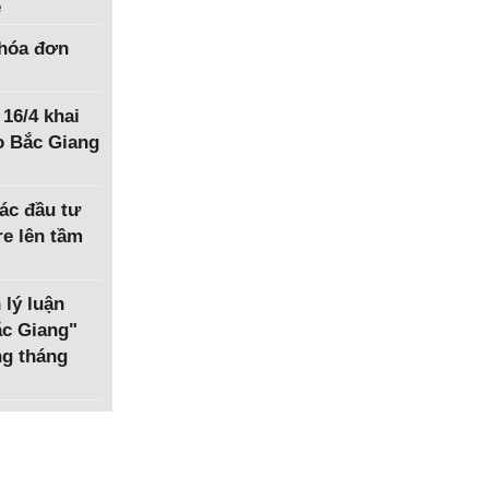
ệ
hóa đơn
 16/4 khai
o Bắc Giang
ác đầu tư
e lên tầm
 lý luận
Bắc Giang"
ng tháng