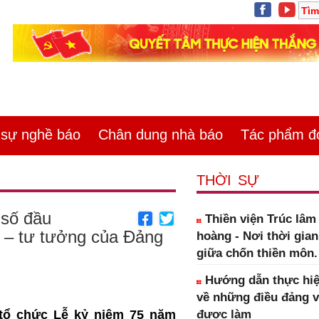
ự nghề báo
Chân dung nhà báo
Tác phẩm đoa
THỜI SỰ
 số đầu
Thiền viện Trúc lâ
rị – tư tưởng của Đảng
hoàng - Nơi thời gia
giữa chốn thiền môn.
Hướng dẫn thực hiệ
về những điều đảng 
 tổ chức Lễ kỷ niệm 75 năm
được làm