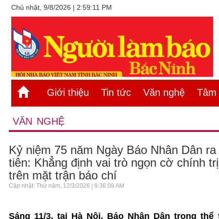
Chủ nhật, 9/8/2026 | 2:59:11 PM
Giới thiệu
Tin tức
Văn nghệ
Tâm s
VĂN NGHỆ
Kỷ niệm 75 năm Ngày Báo Nhân Dân ra
tiên: Khẳng định vai trò ngọn cờ chính t
trên mặt trận báo chí
Cập nhật: Thứ năm, 12/3/2026 | 9:36:08 AM
Sáng 11/3, tại Hà Nội, Báo Nhân Dân trọng thể