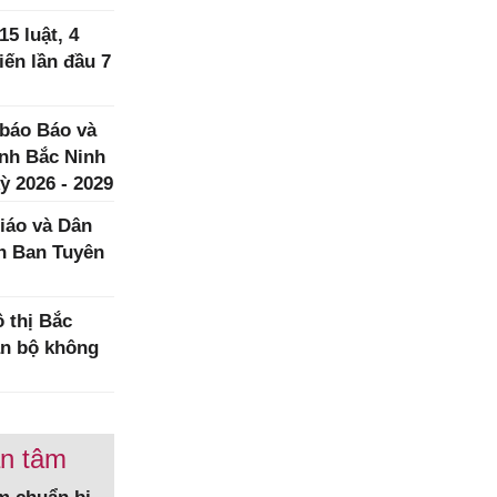
5 luật, 4
iến lần đầu 7
 báo Báo và
ình Bắc Ninh
ỳ 2026 - 2029
iáo và Dân
h Ban Tuyên
 thị Bắc
àn bộ không
an tâm