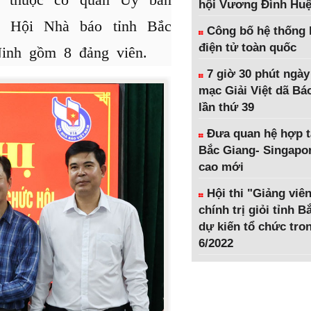
hội Vương Đình Hu
ộ Hội Nhà báo tỉnh Bắc
Công bố hệ thống 
điện tử toàn quốc
inh gồm 8 đảng viên.
7 giờ 30 phút ngày
mạc Giải Việt dã Bá
lần thứ 39
Đưa quan hệ hợp t
Bắc Giang- Singapor
cao mới
Hội thi "Giảng viên
chính trị giỏi tỉnh 
dự kiến tổ chức tro
6/2022