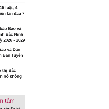
5 luật, 4
iến lần đầu 7
 báo Báo và
ình Bắc Ninh
ỳ 2026 - 2029
iáo và Dân
h Ban Tuyên
 thị Bắc
àn bộ không
an tâm