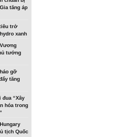
m chuẩn bị
Gia tăng áp
iêu trở
 hydro xanh
 Vương
Thủ tướng
tháo gỡ
 đẩy tăng
i đua “Xây
n hóa trong
”
 Hungary
ủ tịch Quốc