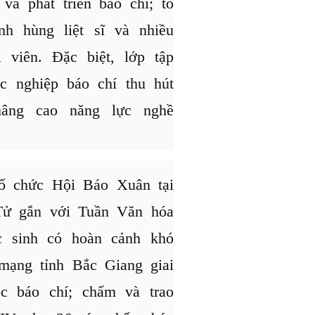
và phát triển báo chí; tổ
nh hùng liệt sĩ và nhiều
 viên. Đặc biệt, lớp tập
ác nghiệp báo chí thu hút
nâng cao năng lực nghề
ổ chức Hội Báo Xuân tại
 Tử gắn với Tuần Văn hóa
c sinh có hoàn cảnh khó
mạng tỉnh Bắc Giang giai
c báo chí; chấm và trao