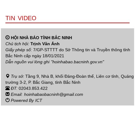
TIN VIDEO
HỘI NHÀ BÁO TỈNH BẮC NINH
Chủ tịch hội:
Trịnh Văn Ánh
Giấy phép số:
7/GP-STTTT do Sở Thông tin và Truyền thông tỉnh
Bắc Ninh cấp ngày 18/01/2021
Dẫn nguồn vui lòng ghi
"hoinhabao.bacninh.gov.vn"
Trụ sở:
Tầng 9, Nhà B, khối Đảng-Đoàn thể, Liên cơ tỉnh, Quảng
trường 3-2, P. Bắc Giang, tỉnh Bắc Ninh
ĐT:
02043.853.422
Email:
hoinhabaobacninh@gmail.com
Powered By
ICT