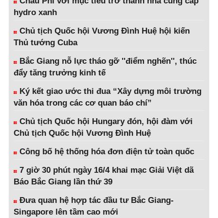
Châu Phi với mục tiêu trở thành nhà cung cấp
hydro xanh
Chủ tịch Quốc hội Vương Đình Huệ hội kiến
Thủ tướng Cuba
Bắc Giang nỗ lực tháo gỡ ''điểm nghẽn'', thúc
đẩy tăng trưởng kinh tế
Ký kết giao ước thi đua “Xây dựng môi trường
văn hóa trong các cơ quan báo chí”
Chủ tịch Quốc hội Hungary đón, hội đàm với
Chủ tịch Quốc hội Vương Đình Huệ
Công bố hệ thống hóa đơn điện tử toàn quốc
7 giờ 30 phút ngày 16/4 khai mạc Giải Việt dã
Báo Bắc Giang lần thứ 39
Đưa quan hệ hợp tác đầu tư Bắc Giang-
Singapore lên tầm cao mới