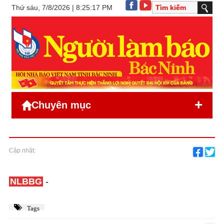
Thứ sáu, 7/8/2026 | 8:25:17 PM
+
Chuyên mục
Cập nhật:
NLBBG
-
Tags