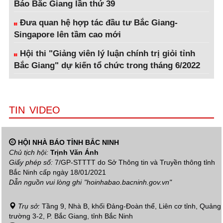
Báo Bắc Giang lần thứ 39
Đưa quan hệ hợp tác đầu tư Bắc Giang-
Singapore lên tầm cao mới
Hội thi "Giảng viên lý luận chính trị giỏi tỉnh
Bắc Giang" dự kiến tổ chức trong tháng 6/2022
TIN VIDEO
HỘI NHÀ BÁO TỈNH BẮC NINH
Chủ tịch hội:
Trịnh Văn Ánh
Giấy phép số:
7/GP-STTTT do Sở Thông tin và Truyền thông tỉnh
Bắc Ninh cấp ngày 18/01/2021
Dẫn nguồn vui lòng ghi
"hoinhabao.bacninh.gov.vn"
Trụ sở:
Tầng 9, Nhà B, khối Đảng-Đoàn thể, Liên cơ tỉnh, Quảng
trường 3-2, P. Bắc Giang, tỉnh Bắc Ninh