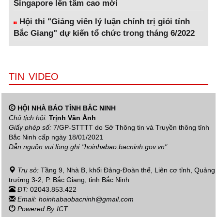
Singapore lên tầm cao mới
Hội thi "Giảng viên lý luận chính trị giỏi tỉnh
Bắc Giang" dự kiến tổ chức trong tháng 6/2022
TIN VIDEO
HỘI NHÀ BÁO TỈNH BẮC NINH
Chủ tịch hội:
Trịnh Văn Ánh
Giấy phép số:
7/GP-STTTT do Sở Thông tin và Truyền thông tỉnh
Bắc Ninh cấp ngày 18/01/2021
Dẫn nguồn vui lòng ghi
"hoinhabao.bacninh.gov.vn"
Trụ sở:
Tầng 9, Nhà B, khối Đảng-Đoàn thể, Liên cơ tỉnh, Quảng
trường 3-2, P. Bắc Giang, tỉnh Bắc Ninh
ĐT:
02043.853.422
Email:
hoinhabaobacninh@gmail.com
Powered By
ICT