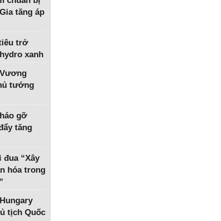
m chuẩn bị
Gia tăng áp
iêu trở
 hydro xanh
 Vương
Thủ tướng
tháo gỡ
 đẩy tăng
i đua “Xây
n hóa trong
”
 Hungary
ủ tịch Quốc