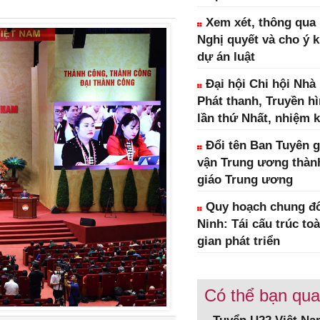
Xem xét, thông qua 1
Nghị quyết và cho ý k
dự án luật
Đại hội Chi hội Nhà
Phát thanh, Truyền h
lần thứ Nhất, nhiệm k
Đổi tên Ban Tuyên g
vận Trung ương thàn
giáo Trung ương
Quy hoạch chung đô
Ninh: Tái cấu trúc to
gian phát triển
Có thể bạn qu