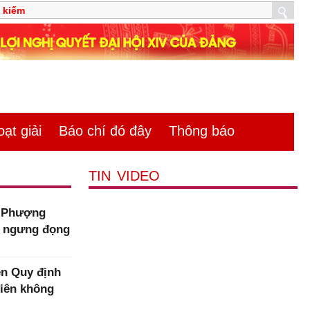
̣t giải
Báo chí đó đây
Thông báo
TIN VIDEO
m Phượng
n ngưng đọng
n Quy định
viên không