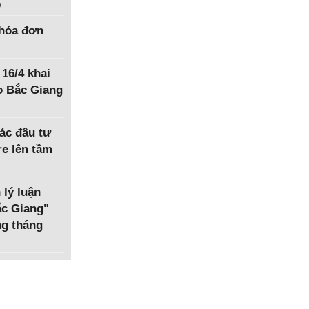
ệ
hóa đơn
 16/4 khai
o Bắc Giang
ác đầu tư
e lên tầm
 lý luận
Bắc Giang"
ng tháng