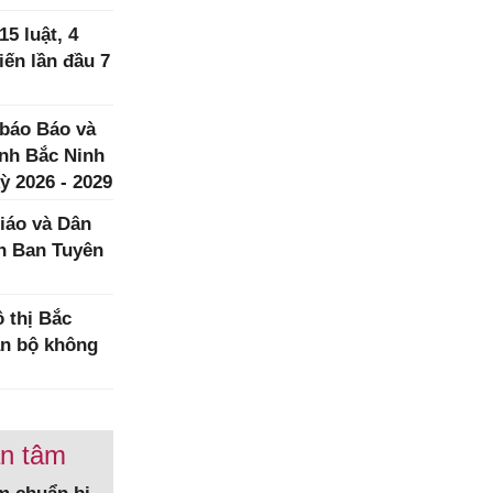
5 luật, 4
iến lần đầu 7
 báo Báo và
ình Bắc Ninh
ỳ 2026 - 2029
iáo và Dân
h Ban Tuyên
 thị Bắc
àn bộ không
an tâm