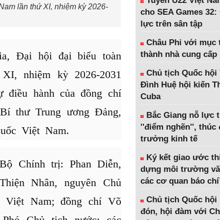
Tuyển U22 Việt Na
Nam lần thứ XI, nhiệm kỳ 2026-
cho SEA Games 32: 
lực trên sân tập
Châu Phi với mục t
a, Đại hội đại biểu toàn
thành nhà cung cấp
 XI, nhiệm kỳ 2026-2031
Chủ tịch Quốc hội
Đình Huệ hội kiến 
ự điều hành của đồng chí
Cuba
 Bí thư Trung ương Đảng,
Bắc Giang nỗ lực 
''điểm nghẽn'', thúc
quốc Việt Nam.
trưởng kinh tế
Ký kết giao ước th
ộ Chính trị: Phan Diễn,
dựng môi trường vă
Thiện Nhân, nguyên Chủ
các cơ quan báo chí
c Việt Nam; đồng chí Võ
Chủ tịch Quốc hội
đón, hội đàm với Ch
Phó Chủ tịch nước; các