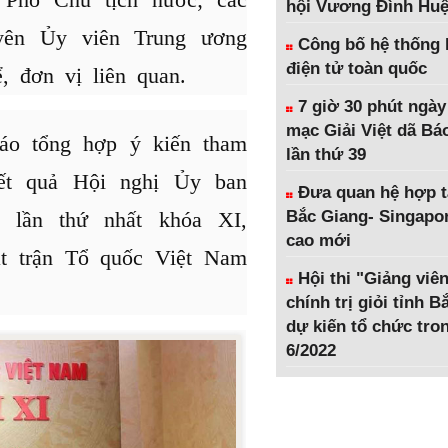
hội Vương Đình Hu
yên Ủy viên Trung ương
Công bố hệ thống 
điện tử toàn quốc
, đơn vị liên quan.
7 giờ 30 phút ngày
mạc Giải Việt dã Bá
cáo tổng hợp ý kiến tham
lần thứ 39
kết quả Hội nghị Ủy ban
Đưa quan hệ hợp t
 lần thứ nhất khóa XI,
Bắc Giang- Singapor
cao mới
t trận Tổ quốc Việt Nam
Hội thi "Giảng viên
chính trị giỏi tỉnh 
dự kiến tổ chức tro
6/2022