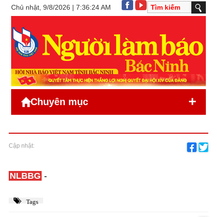
Chủ nhật, 9/8/2026 | 7:36:24 AM
+
Chuyên mục
Cập nhật:
NLBBG
-
Tags