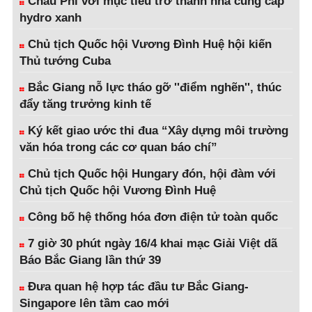
Châu Phi với mục tiêu trở thành nhà cung cấp
hydro xanh
Chủ tịch Quốc hội Vương Đình Huệ hội kiến
Thủ tướng Cuba
Bắc Giang nỗ lực tháo gỡ ''điểm nghẽn'', thúc
đẩy tăng trưởng kinh tế
Ký kết giao ước thi đua “Xây dựng môi trường
văn hóa trong các cơ quan báo chí”
Chủ tịch Quốc hội Hungary đón, hội đàm với
Chủ tịch Quốc hội Vương Đình Huệ
Công bố hệ thống hóa đơn điện tử toàn quốc
7 giờ 30 phút ngày 16/4 khai mạc Giải Việt dã
Báo Bắc Giang lần thứ 39
Đưa quan hệ hợp tác đầu tư Bắc Giang-
Singapore lên tầm cao mới