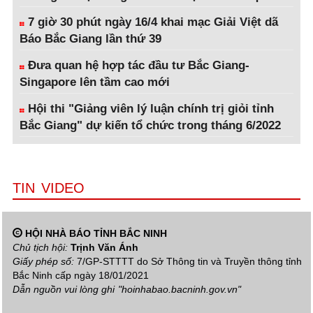
7 giờ 30 phút ngày 16/4 khai mạc Giải Việt dã
Báo Bắc Giang lần thứ 39
Đưa quan hệ hợp tác đầu tư Bắc Giang-
Singapore lên tầm cao mới
Hội thi "Giảng viên lý luận chính trị giỏi tỉnh
Bắc Giang" dự kiến tổ chức trong tháng 6/2022
TIN VIDEO
HỘI NHÀ BÁO TỈNH BẮC NINH
Chủ tịch hội:
Trịnh Văn Ánh
Giấy phép số:
7/GP-STTTT do Sở Thông tin và Truyền thông tỉnh
Bắc Ninh cấp ngày 18/01/2021
Dẫn nguồn vui lòng ghi
"hoinhabao.bacninh.gov.vn"