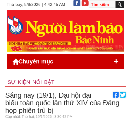
Thứ bảy, 8/8/2026 | 4:42:45 AM
+
Chuyên mục
SỰ KIỆN NỔI BẬT
Sáng nay (19/1), Đại hội đại
biểu toàn quốc lần thứ XIV của Đảng
họp phiên trù bị
Cập nhật: Thứ hai, 19/1/2026 | 3:30:42 PM