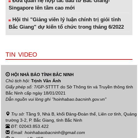
Đưa quan hệ hợp tác đầu tư Bắc Giang-
Singapore lên tầm cao mới
Hội thi "Giảng viên lý luận chính trị giỏi tỉnh
Bắc Giang" dự kiến tổ chức trong tháng 6/2022
TIN VIDEO
HỘI NHÀ BÁO TỈNH BẮC NINH
Chủ tịch hội:
Trịnh Văn Ánh
Giấy phép số:
7/GP-STTTT do Sở Thông tin và Truyền thông tỉnh
Bắc Ninh cấp ngày 18/01/2021
Dẫn nguồn vui lòng ghi
"hoinhabao.bacninh.gov.vn"
Trụ sở:
Tầng 9, Nhà B, khối Đảng-Đoàn thể, Liên cơ tỉnh, Quảng
trường 3-2, P. Bắc Giang, tỉnh Bắc Ninh
ĐT:
02043.853.422
Email:
hoinhabaobacninh@gmail.com