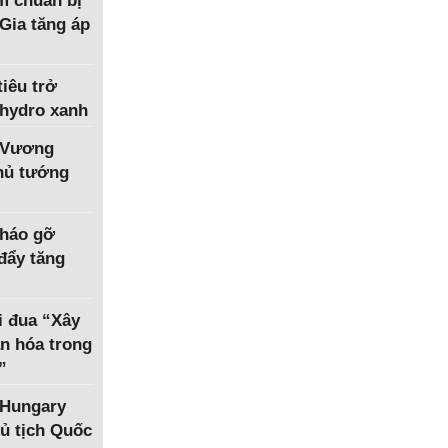
m chuẩn bị
Gia tăng áp
iêu trở
 hydro xanh
 Vương
Thủ tướng
tháo gỡ
 đẩy tăng
i đua “Xây
n hóa trong
”
 Hungary
ủ tịch Quốc