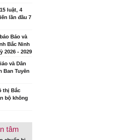
5 luật, 4
iến lần đầu 7
 báo Báo và
ình Bắc Ninh
ỳ 2026 - 2029
iáo và Dân
h Ban Tuyên
 thị Bắc
àn bộ không
an tâm