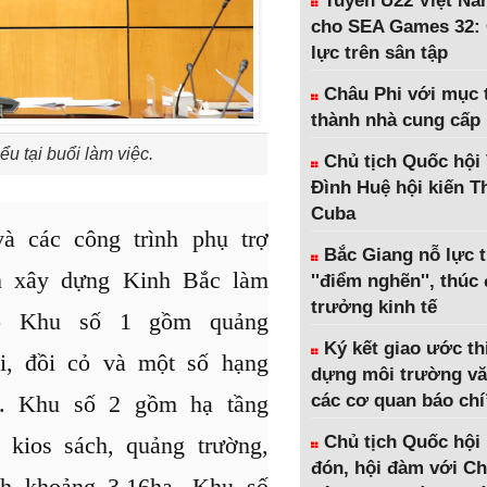
Tuyển U22 Việt Na
cho SEA Games 32: 
lực trên sân tập
Châu Phi với mục t
thành nhà cung cấp
 tại buổi làm việc.
Chủ tịch Quốc hội
Đình Huệ hội kiến 
Cuba
à các công trình phụ trợ
Bắc Giang nỗ lực 
n xây dựng Kinh Bắc làm
''điểm nghẽn'', thúc
trưởng kinh tế
đó Khu số 1 gồm quảng
Ký kết giao ước th
ơi, đồi cỏ và một số hạng
dựng môi trường vă
a. Khu số 2 gồm hạ tầng
các cơ quan báo chí
à kios sách, quảng trường,
Chủ tịch Quốc hội
đón, hội đàm với Ch
ích khoảng 3,16ha. Khu số