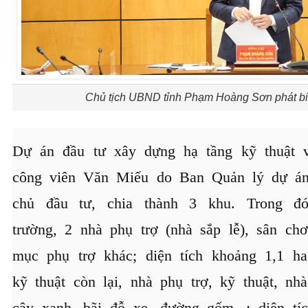
Chủ tịch UBND tỉnh Phạm Hoàng Sơn phát biểu
Dự án đầu tư xây dựng hạ tầng kỹ thuật v
công viên Văn Miếu do Ban Quản lý dự á
chủ đầu tư, chia thành 3 khu. Trong 
trường, 2 nhà phụ trợ (nhà sắp lễ), sân ch
mục phụ trợ khác; diện tích khoảng 1,1 h
kỹ thuật còn lại, nhà phụ trợ, kỹ thuật, nh
cây xanh, bãi đỗ xe, đường gốm...; diện t