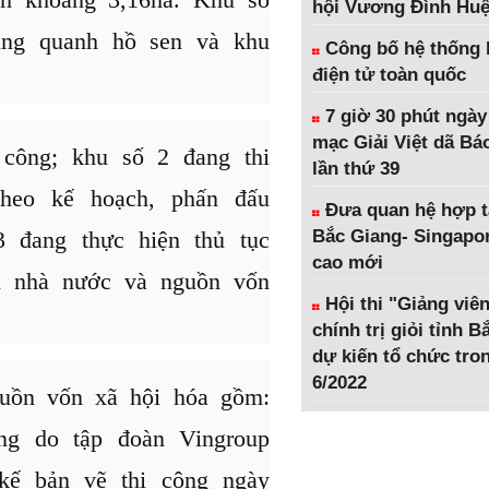
hội Vương Đình Hu
ung quanh hồ sen và khu
Công bố hệ thống 
điện tử toàn quốc
7 giờ 30 phút ngày
mạc Giải Việt dã Bá
công; khu số 2 đang thi
lần thứ 39
heo kế hoạch, phấn đấu
Đưa quan hệ hợp t
3 đang thực hiện thủ tục
Bắc Giang- Singapor
cao mới
h nhà nước và nguồn vốn
Hội thi "Giảng viên
chính trị giỏi tỉnh 
dự kiến tổ chức tro
6/2022
uồn vốn xã hội hóa gồm:
g do tập đoàn Vingroup
 kế bản vẽ thi công ngày