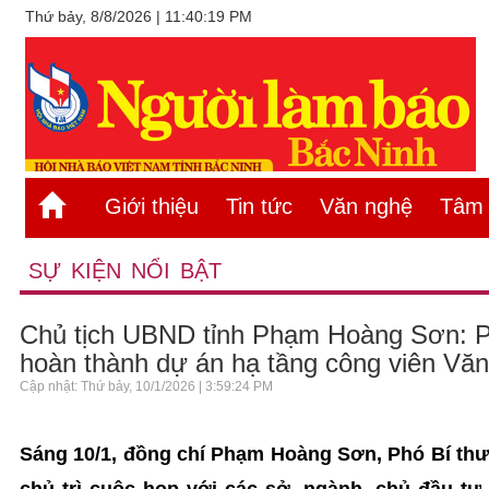
Thứ bảy, 8/8/2026 | 11:40:19 PM
Giới thiệu
Tin tức
Văn nghệ
Tâm s
SỰ KIỆN NỔI BẬT
Chủ tịch UBND tỉnh Phạm Hoàng Sơn: 
hoàn thành dự án hạ tầng công viên Văn
Cập nhật: Thứ bảy, 10/1/2026 | 3:59:24 PM
Sáng 10/1, đồng chí Phạm Hoàng Sơn, Phó Bí thư 
chủ trì cuộc họp với các sở, ngành, chủ đầu tư 