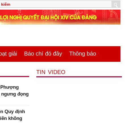
̣t giải
Báo chí đó đây
Thông báo
TIN VIDEO
m Phượng
n ngưng đọng
n Quy định
viên không