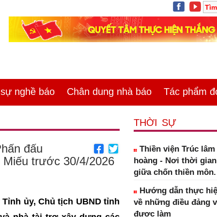
ự nghề báo
Chân dung nhà báo
Tác phẩm đoa
THỜI SỰ
Phấn đấu
Thiền viện Trúc lâ
 Miếu trước 30/4/2026
hoàng - Nơi thời gia
giữa chốn thiền môn.
Hướng dẫn thực hiệ
Tỉnh ủy, Chủ tịch UBND tỉnh
về những điều đảng 
được làm
và nhà tài trợ xây dựng các