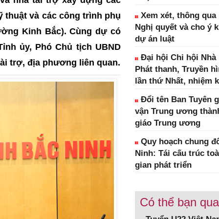
 thuật và các công trình phụ
Xem xét, thông qua 1
Nghị quyết và cho ý k
ường Kinh Bắc). Cùng dự có
dự án luật
Tỉnh ủy, Phó Chủ tịch UBND
Đại hội Chi hội Nhà
tài trợ, địa phương liên quan.
Phát thanh, Truyền h
lần thứ Nhất, nhiệm k
Đổi tên Ban Tuyên g
vận Trung ương thàn
giáo Trung ương
Quy hoạch chung đô
Ninh: Tái cấu trúc to
gian phát triển
Có thể bạn qu