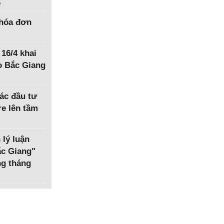
ệ
hóa đơn
 16/4 khai
o Bắc Giang
ác đầu tư
e lên tầm
 lý luận
Bắc Giang"
ng tháng