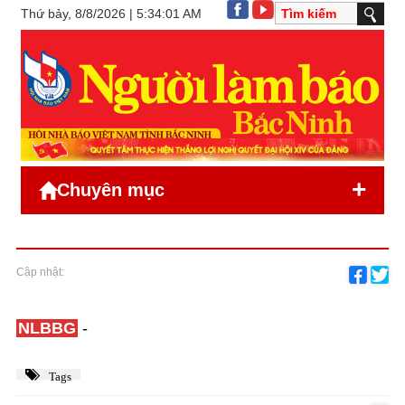
Thứ bảy, 8/8/2026 | 5:34:01 AM
+
Chuyên mục
Cập nhật:
NLBBG
-
Tags