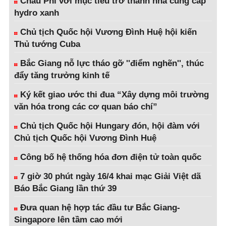
Châu Phi với mục tiêu trở thành nhà cung cấp
hydro xanh
Chủ tịch Quốc hội Vương Đình Huệ hội kiến
Thủ tướng Cuba
Bắc Giang nỗ lực tháo gỡ ''điểm nghẽn'', thúc
đẩy tăng trưởng kinh tế
Ký kết giao ước thi đua “Xây dựng môi trường
văn hóa trong các cơ quan báo chí”
Chủ tịch Quốc hội Hungary đón, hội đàm với
Chủ tịch Quốc hội Vương Đình Huệ
Công bố hệ thống hóa đơn điện tử toàn quốc
7 giờ 30 phút ngày 16/4 khai mạc Giải Việt dã
Báo Bắc Giang lần thứ 39
Đưa quan hệ hợp tác đầu tư Bắc Giang-
Singapore lên tầm cao mới