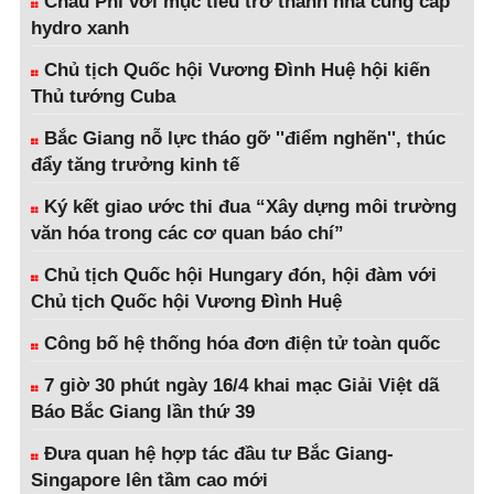
Châu Phi với mục tiêu trở thành nhà cung cấp
hydro xanh
Chủ tịch Quốc hội Vương Đình Huệ hội kiến
Thủ tướng Cuba
Bắc Giang nỗ lực tháo gỡ ''điểm nghẽn'', thúc
đẩy tăng trưởng kinh tế
Ký kết giao ước thi đua “Xây dựng môi trường
văn hóa trong các cơ quan báo chí”
Chủ tịch Quốc hội Hungary đón, hội đàm với
Chủ tịch Quốc hội Vương Đình Huệ
Công bố hệ thống hóa đơn điện tử toàn quốc
7 giờ 30 phút ngày 16/4 khai mạc Giải Việt dã
Báo Bắc Giang lần thứ 39
Đưa quan hệ hợp tác đầu tư Bắc Giang-
Singapore lên tầm cao mới