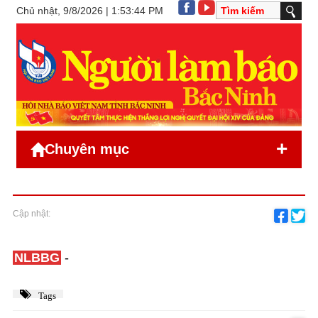
Chủ nhật, 9/8/2026 | 1:53:44 PM
+
Chuyên mục
Cập nhật:
NLBBG
-
Tags