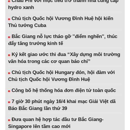
Châu Phi với mục tiêu trở thành nhà cung cấp
hydro xanh
Chủ tịch Quốc hội Vương Đình Huệ hội kiến
Thủ tướng Cuba
Bắc Giang nỗ lực tháo gỡ ''điểm nghẽn'', thúc
đẩy tăng trưởng kinh tế
Ký kết giao ước thi đua “Xây dựng môi trường
văn hóa trong các cơ quan báo chí”
Chủ tịch Quốc hội Hungary đón, hội đàm với
Chủ tịch Quốc hội Vương Đình Huệ
Công bố hệ thống hóa đơn điện tử toàn quốc
7 giờ 30 phút ngày 16/4 khai mạc Giải Việt dã
Báo Bắc Giang lần thứ 39
Đưa quan hệ hợp tác đầu tư Bắc Giang-
Singapore lên tầm cao mới