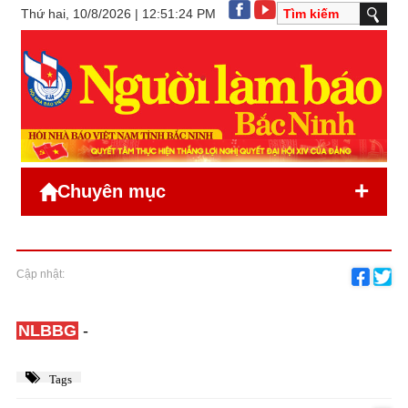
Thứ hai, 10/8/2026 | 12:51:24 PM
+
Chuyên mục
Cập nhật:
NLBBG
-
Tags