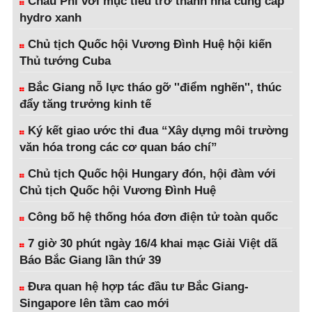
Châu Phi với mục tiêu trở thành nhà cung cấp
hydro xanh
Chủ tịch Quốc hội Vương Đình Huệ hội kiến
Thủ tướng Cuba
Bắc Giang nỗ lực tháo gỡ ''điểm nghẽn'', thúc
đẩy tăng trưởng kinh tế
Ký kết giao ước thi đua “Xây dựng môi trường
văn hóa trong các cơ quan báo chí”
Chủ tịch Quốc hội Hungary đón, hội đàm với
Chủ tịch Quốc hội Vương Đình Huệ
Công bố hệ thống hóa đơn điện tử toàn quốc
7 giờ 30 phút ngày 16/4 khai mạc Giải Việt dã
Báo Bắc Giang lần thứ 39
Đưa quan hệ hợp tác đầu tư Bắc Giang-
Singapore lên tầm cao mới