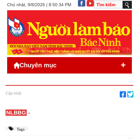
Chủ nhật, 9/8/2026 | 8:50:34 PM
+
Chuyên mục
Cập nhật:
NLBBG
-
Tags