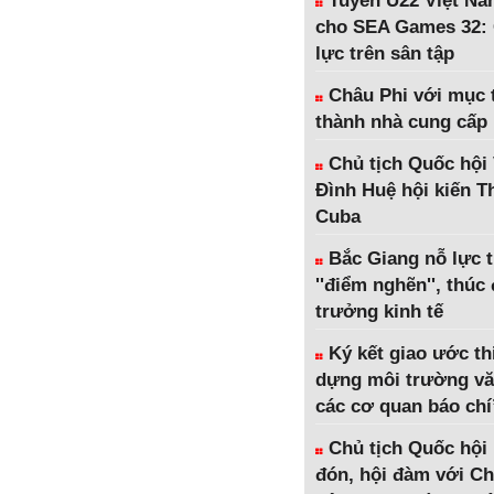
Tuyển U22 Việt Na
cho SEA Games 32: 
lực trên sân tập
Châu Phi với mục t
thành nhà cung cấp
Chủ tịch Quốc hội
Đình Huệ hội kiến 
Cuba
Bắc Giang nỗ lực 
''điểm nghẽn'', thúc
trưởng kinh tế
Ký kết giao ước th
dựng môi trường vă
các cơ quan báo chí
Chủ tịch Quốc hội
đón, hội đàm với Ch