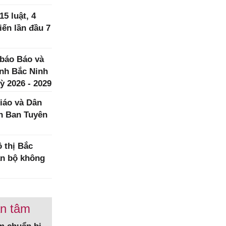
5 luật, 4
iến lần đầu 7
 báo Báo và
ình Bắc Ninh
ỳ 2026 - 2029
iáo và Dân
h Ban Tuyên
 thị Bắc
àn bộ không
an tâm