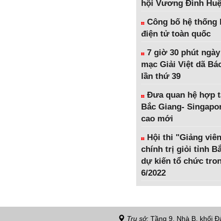
hội Vương Đình Hu
Công bố hệ thống 
điện tử toàn quốc
7 giờ 30 phút ngày
mạc Giải Việt dã Bá
lần thứ 39
Đưa quan hệ hợp t
Bắc Giang- Singapor
cao mới
Hội thi "Giảng viên
chính trị giỏi tỉnh 
dự kiến tổ chức tro
6/2022
Trụ sở:
Tầng 9, Nhà B, khối Đả