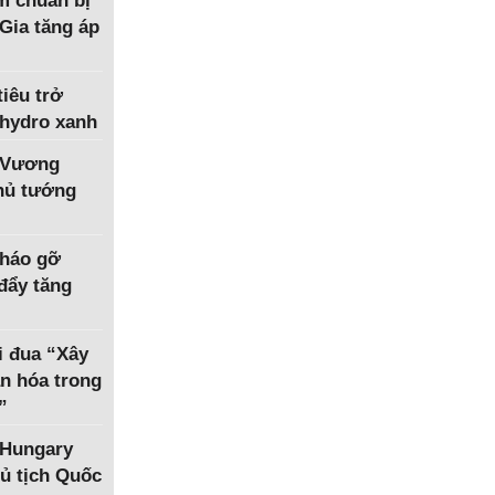
m chuẩn bị
Gia tăng áp
iêu trở
 hydro xanh
 Vương
Thủ tướng
tháo gỡ
 đẩy tăng
i đua “Xây
n hóa trong
”
 Hungary
ủ tịch Quốc