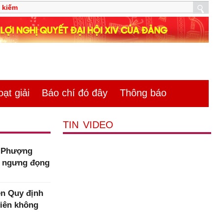
̣t giải
Báo chí đó đây
Thông báo
TIN VIDEO
m Phượng
n ngưng đọng
n Quy định
viên không