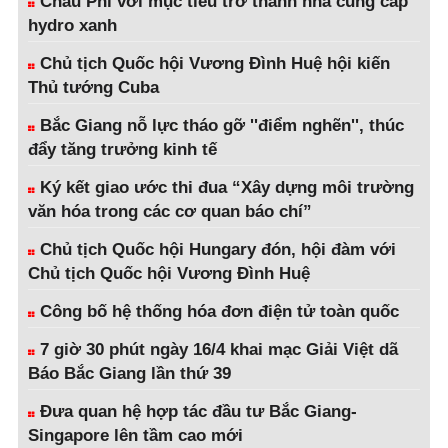
Châu Phi với mục tiêu trở thành nhà cung cấp
hydro xanh
Chủ tịch Quốc hội Vương Đình Huệ hội kiến
Thủ tướng Cuba
Bắc Giang nỗ lực tháo gỡ ''điểm nghẽn'', thúc
đẩy tăng trưởng kinh tế
Ký kết giao ước thi đua “Xây dựng môi trường
văn hóa trong các cơ quan báo chí”
Chủ tịch Quốc hội Hungary đón, hội đàm với
Chủ tịch Quốc hội Vương Đình Huệ
Công bố hệ thống hóa đơn điện tử toàn quốc
7 giờ 30 phút ngày 16/4 khai mạc Giải Việt dã
Báo Bắc Giang lần thứ 39
Đưa quan hệ hợp tác đầu tư Bắc Giang-
Singapore lên tầm cao mới