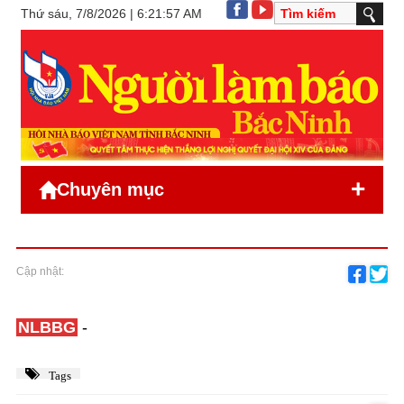
Thứ sáu, 7/8/2026 | 6:21:57 AM
+
Chuyên mục
Cập nhật:
NLBBG
-
Tags