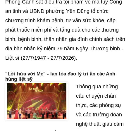
Phòng Cảnh sát điều tra tội phạm về ma túy Công
an tỉnh và UBND phường Yên Dũng tổ chức
chương trình khám bệnh, tư vấn sức khỏe, cấp
phát thuốc miễn phí và tặng quà cho các thương
binh, bệnh binh, thân nhân gia đình chính sách trên
địa bàn nhân kỷ niệm 79 năm Ngày Thương binh -
Liệt sĩ (27/7/1947 - 27/7/2026).
"Lời hứa với Mẹ" - lan tỏa đạo lý tri ân các Anh
hùng liệt sỹ
Thông qua những
câu chuyện chân
thực, các phóng sự
và các trường đoạn
nghệ thuật giàu cảm