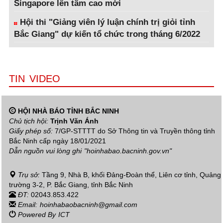
Singapore lên tầm cao mới
Hội thi "Giảng viên lý luận chính trị giỏi tỉnh
Bắc Giang" dự kiến tổ chức trong tháng 6/2022
TIN VIDEO
HỘI NHÀ BÁO TỈNH BẮC NINH
Chủ tịch hội:
Trịnh Văn Ánh
Giấy phép số:
7/GP-STTTT do Sở Thông tin và Truyền thông tỉnh
Bắc Ninh cấp ngày 18/01/2021
Dẫn nguồn vui lòng ghi
"hoinhabao.bacninh.gov.vn"
Trụ sở:
Tầng 9, Nhà B, khối Đảng-Đoàn thể, Liên cơ tỉnh, Quảng
trường 3-2, P. Bắc Giang, tỉnh Bắc Ninh
ĐT:
02043.853.422
Email:
hoinhabaobacninh@gmail.com
Powered By
ICT