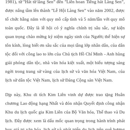
1981), từ "Hát từ làng Sen” đến "Liên hoan Tiếng hát Làng Sen”,
được nâng tầm lên thành "Lễ Hội Làng Sen” vào năm 2002, được
tổ chức hằng năm với quy mô cấp tỉnh và 5 năm/lần với quy mô
toàn quốc. Đây là lễ hội có ý nghĩa chính trị sâu sắc, sự kiện
quan trọng chào mừng kỷ niệm ngày sinh của Người; thể hiện sự
tôn kính, lòng biết ơn sâu sắc của mọi tầng lớp nhân dân, của dân
tộc đối với công lao to lớn của Chủ tịch Hồ Chí Minh - Anh hùng
giải phóng dân tộc, nhà văn hóa kiệt xuất, một biểu tượng sáng
ngời trong trang sử vàng của lịch sử và văn hóa Việt Nam, của
lịch sử dân tộc Việt Nam, lịch sử Đảng Cộng sản Việt Nam.
Dịp này, Khu di tích Kim Liên vinh dự được trao tặng Huân
chương Lao động hạng Nhất và đón nhận Quyết định công nhận
Khu du lịch quốc gia Kim Liên của Bộ Văn hóa, Thể thao và Du
lịch. Đây được xem là dấu mốc quan trọng trong hành trình phát
huy giá trị văn hóa, lịch sử và phát triển du lịch trên quê hương