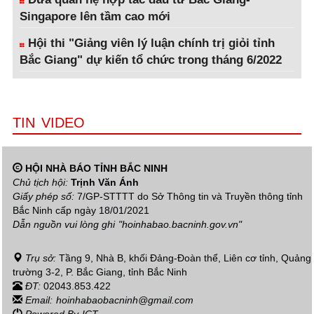
Singapore lên tầm cao mới
Hội thi "Giảng viên lý luận chính trị giỏi tỉnh
Bắc Giang" dự kiến tổ chức trong tháng 6/2022
TIN VIDEO
HỘI NHÀ BÁO TỈNH BẮC NINH
Chủ tịch hội:
Trịnh Văn Ánh
Giấy phép số:
7/GP-STTTT do Sở Thông tin và Truyền thông tỉnh
Bắc Ninh cấp ngày 18/01/2021
Dẫn nguồn vui lòng ghi
"hoinhabao.bacninh.gov.vn"
Trụ sở:
Tầng 9, Nhà B, khối Đảng-Đoàn thể, Liên cơ tỉnh, Quảng
trường 3-2, P. Bắc Giang, tỉnh Bắc Ninh
ĐT:
02043.853.422
Email:
hoinhabaobacninh@gmail.com