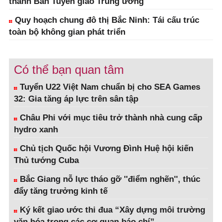
thành Ban Tuyên giáo Trung ương
Quy hoạch chung đô thị Bắc Ninh: Tái cấu trúc
toàn bộ không gian phát triển
Có thể bạn quan tâm
Tuyển U22 Việt Nam chuẩn bị cho SEA Games
32: Gia tăng áp lực trên sân tập
Châu Phi với mục tiêu trở thành nhà cung cấp
hydro xanh
Chủ tịch Quốc hội Vương Đình Huệ hội kiến
Thủ tướng Cuba
Bắc Giang nỗ lực tháo gỡ ''điểm nghẽn'', thúc
đẩy tăng trưởng kinh tế
Ký kết giao ước thi đua “Xây dựng môi trường
văn hóa trong các cơ quan báo chí”