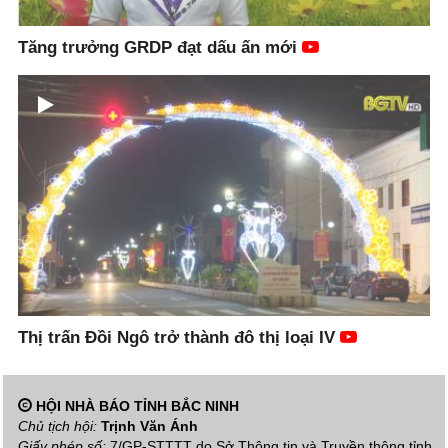
Tăng trưởng GRDP đạt dấu ấn mới
Thị trấn Đồi Ngô trở thành đô thị loại IV
HỘI NHÀ BÁO TỈNH BẮC NINH
Chủ tịch hội:
Trịnh Văn Ánh
Giấy phép số:
7/GP-STTTT do Sở Thông tin và Truyền thông tỉnh