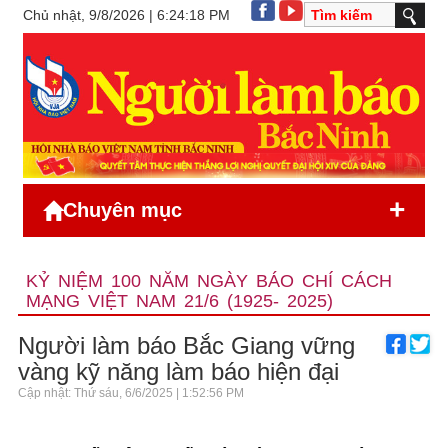
Chủ nhật, 9/8/2026 | 6:24:18 PM
+
Chuyên mục
KỶ NIỆM 100 NĂM NGÀY BÁO CHÍ CÁCH
MẠNG VIỆT NAM 21/6 (1925- 2025)
Người làm báo Bắc Giang vững
vàng kỹ năng làm báo hiện đại
Cập nhật: Thứ sáu, 6/6/2025 | 1:52:56 PM