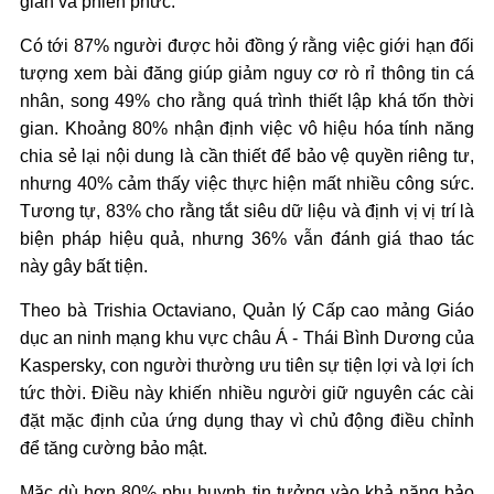
gian và phiền phức.
Có tới 87% người được hỏi đồng ý rằng việc giới hạn đối
tượng xem bài đăng giúp giảm nguy cơ rò rỉ thông tin cá
nhân, song 49% cho rằng quá trình thiết lập khá tốn thời
gian. Khoảng 80% nhận định việc vô hiệu hóa tính năng
chia sẻ lại nội dung là cần thiết để bảo vệ quyền riêng tư,
nhưng 40% cảm thấy việc thực hiện mất nhiều công sức.
Tương tự, 83% cho rằng tắt siêu dữ liệu và định vị vị trí là
biện pháp hiệu quả, nhưng 36% vẫn đánh giá thao tác
này gây bất tiện.
Theo bà Trishia Octaviano, Quản lý Cấp cao mảng Giáo
dục an ninh mạng khu vực châu Á - Thái Bình Dương của
Kaspersky, con người thường ưu tiên sự tiện lợi và lợi ích
tức thời. Điều này khiến nhiều người giữ nguyên các cài
đặt mặc định của ứng dụng thay vì chủ động điều chỉnh
để tăng cường bảo mật.
Mặc dù hơn 80% phụ huynh tin tưởng vào khả năng bảo