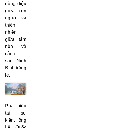
đồng điệu
giữa con
người và
thiên
nhiên,
giữa tâm
hồn và
cảnh
sắc Ninh
Bình tráng
lệ.
Phát biểu
tại sự
kiện, ông
Lê Quốc