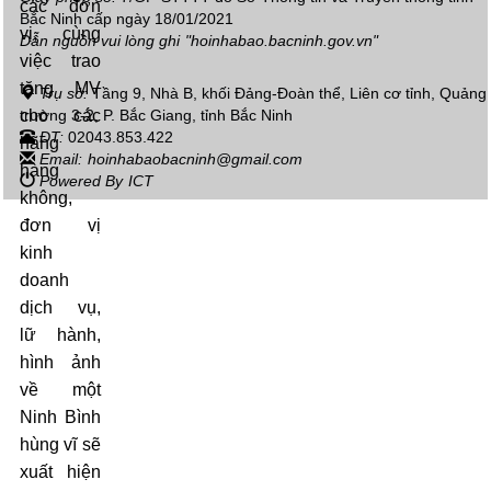
các đơn
Bắc Ninh cấp ngày 18/01/2021
vị, cùng
Dẫn nguồn vui lòng ghi
"hoinhabao.bacninh.gov.vn"
việc trao
tặng MV
Trụ sở:
Tầng 9, Nhà B, khối Đảng-Đoàn thể, Liên cơ tỉnh, Quảng
trường 3-2, P. Bắc Giang, tỉnh Bắc Ninh
cho các
ĐT:
02043.853.422
hãng
Email:
hoinhabaobacninh@gmail.com
hàng
Powered By
ICT
không,
đơn vị
kinh
doanh
dịch vụ,
lữ hành,
hình ảnh
về một
Ninh Bình
hùng vĩ sẽ
xuất hiện