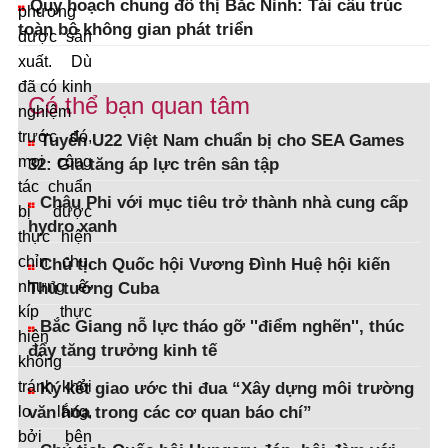
Quy hoạch chung đô thị Bắc Ninh: Tái cấu trúc
phương
toàn bộ không gian phát triển
được sản
xuất. Dù
đã có kinh
Có thể bạn quan tâm
nghiệm
trước đó,
Tuyển U22 Việt Nam chuẩn bị cho SEA Games
mọi công
32: Gia tăng áp lực trên sân tập
tác chuẩn
Châu Phi với mục tiêu trở thành nhà cung cấp
bị được
hydro xanh
thực hiện
chỉn chu,
Chủ tịch Quốc hội Vương Đình Huệ hội kiến
nhưng ê-
Thủ tướng Cuba
kíp thực
Bắc Giang nỗ lực tháo gỡ ''điểm nghẽn'', thúc
hiện
đẩy tăng trưởng kinh tế
không
tránh khỏi
Ký kết giao ước thi đua “Xây dựng môi trường
văn hóa trong các cơ quan báo chí”
lo lắng,
bởi bên