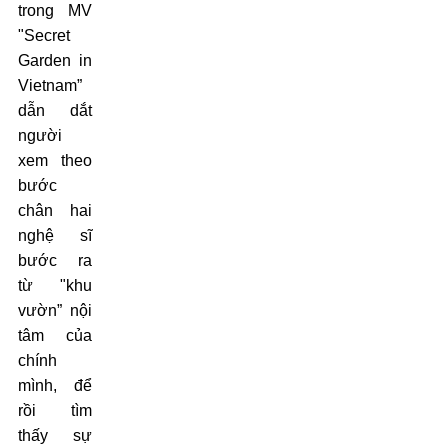
trong MV
"Secret
Garden in
Vietnam”
dẫn dắt
người
xem theo
bước
chân hai
nghệ sĩ
bước ra
từ "khu
vườn” nội
tâm của
chính
mình, để
rồi tìm
thấy sự