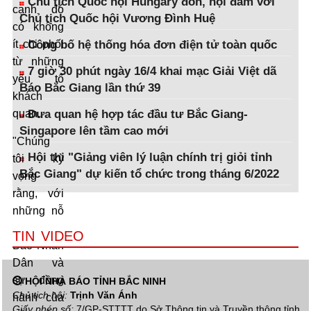
Chủ tịch Quốc hội Hungary đón, hội đàm với
cạnh đó
Chủ tịch Quốc hội Vương Đình Huệ
có không
Công bố hệ thống hóa đơn điện tử toàn quốc
ít chi phối
từ những
7 giờ 30 phút ngày 16/4 khai mạc Giải Việt dã
yếu tố
Báo Bắc Giang lần thứ 39
khách
Đưa quan hệ hợp tác đầu tư Bắc Giang-
quan.
Singapore lên tầm cao mới
"Chúng
Hội thi "Giảng viên lý luận chính trị giỏi tỉnh
tôi kỳ
Bắc Giang" dự kiến tổ chức trong tháng 6/2022
vọng
rằng, với
những nỗ
lực của
TIN VIDEO
Báo Nhân
Dân và
sự đồng
HỘI NHÀ BÁO TỈNH BẮC NINH
Chủ tịch hội:
Trịnh Văn Ánh
hành của
Giấy phép số:
7/GP-STTTT do Sở Thông tin và Truyền thông tỉnh