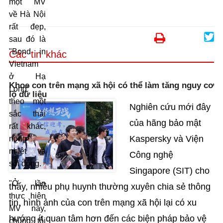
một MV
về Hà Nội
rất đẹp,
sau đó là
"Bond in
Các tin khác
Vietnam
ở Hạ
Khoe con trên mạng xã hội có thể làm tăng nguy cơ
Long”
lộ dữ liệu
theo một
Nghiên cứu mới đây
sắc thái
của hãng bảo mật
rất khác,
Kaspersky và Viện
nồng
nhiệt và
Công nghệ
sôi động.
Singapore (SIT) cho
"Ở lần
thấy, nhiều phụ huynh thường xuyên chia sẻ thông
thực hiện
tin, hình ảnh của con trên mạng xã hội lại có xu
MV này,
hướng ít quan tâm hơn đến các biện pháp bảo vệ
chúng tôi