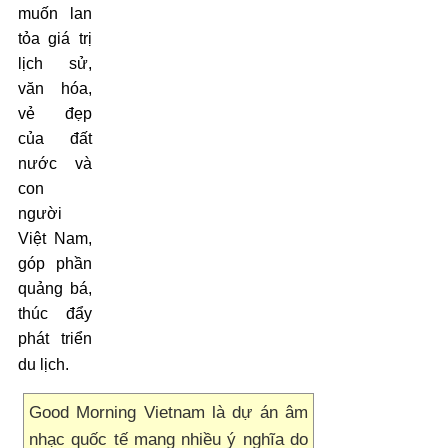
muốn lan
tỏa giá trị
lịch sử,
văn hóa,
vẻ đẹp
của đất
nước và
con
người
Việt Nam,
góp phần
quảng bá,
thúc đẩy
phát triển
du lịch.
Good Morning Vietnam là dự án âm
nhạc quốc tế mang nhiều ý nghĩa do