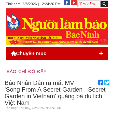
Thứ năm, 6/8/2026 | 12:24:20 PM
+
Chuyên mục
BÁO CHÍ ĐÓ ĐÂY
Báo Nhân Dân ra mắt MV
'Song From A Secret Garden - Secret
Garden in Vietnam' quảng bá du lịch
Việt Nam
Cập nhật: Thứ bảy, 7/2/2026 | 9:20:48 AM