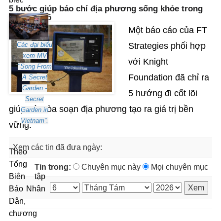
5 bước giúp báo chí địa phương sống khỏe trong
thời đại số
Một báo cáo của FT
Strategies phối hợp
Các đại biểu
xem MV
với Knight
"Song From
Foundation đã chỉ ra
A Secret
Garden -
5 hướng đi cốt lõi
Secret
giúp các tòa soạn địa phương tạo ra giá trị bền
Garden in
Vietnam”.
vững.
Xem các tin đã đưa ngày:
Theo
Tổng
Tin trong:
Chuyên mục này
Mọi chuyên mục
Biên tập
Báo Nhân
Dân,
chương