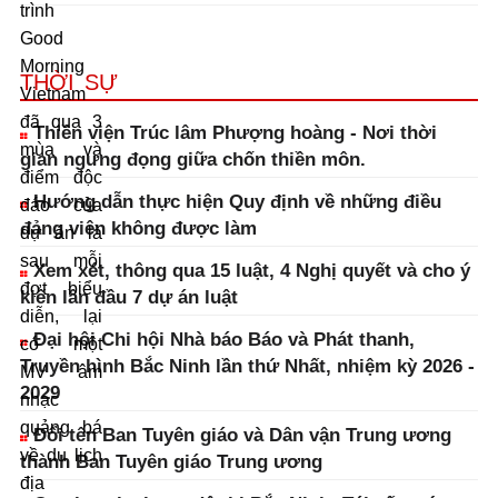
trình
Good
Morning
THỜI SỰ
Vietnam
đã qua 3
Thiền viện Trúc lâm Phượng hoàng - Nơi thời
mùa và
gian ngưng đọng giữa chốn thiền môn.
điểm độc
Hướng dẫn thực hiện Quy định về những điều
đáo của
đảng viên không được làm
dự án là
sau mỗi
Xem xét, thông qua 15 luật, 4 Nghị quyết và cho ý
đợt biểu
kiến lần đầu 7 dự án luật
diễn, lại
Đại hội Chi hội Nhà báo Báo và Phát thanh,
có một
Truyền hình Bắc Ninh lần thứ Nhất, nhiệm kỳ 2026 -
MV âm
2029
nhạc
quảng bá
Đổi tên Ban Tuyên giáo và Dân vận Trung ương
về du lịch
thành Ban Tuyên giáo Trung ương
địa