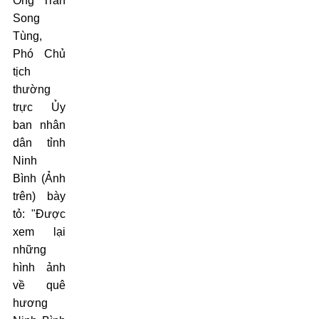
Ông Trần
Song
Tùng,
Phó Chủ
tịch
thường
trực Ủy
ban nhân
dân tỉnh
Ninh
Bình (Ảnh
trên) bày
tỏ: "Được
xem lại
những
hình ảnh
về quê
hương