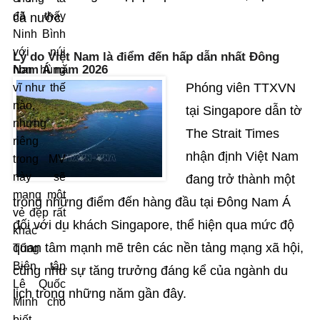
đã thấy
cả nước.
Ninh Bình
với núi
Lý do Việt Nam là điểm đến hấp dẫn nhất Đông
Nam Á năm 2026
non hùng
Phóng viên TTXVN
vĩ như thế
nào,
tại Singapore dẫn tờ
nhưng
The Strait Times
riêng
nhận định Việt Nam
trong MV
này sẽ
đang trở thành một
mang một
trong những điểm đến hàng đầu tại Đông Nam Á
vẻ đẹp rất
đối với du khách Singapore, thể hiện qua mức độ
khác" -
quan tâm mạnh mẽ trên các nền tảng mạng xã hội,
Tổng
Biên tập
cũng như sự tăng trưởng đáng kể của ngành du
Lê Quốc
lịch trong những năm gần đây.
Minh cho
biết.