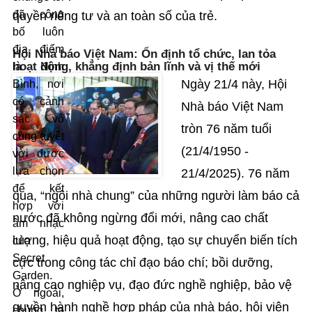
đã công
quyền riêng tư và an toàn số của trẻ.
bố luôn
địa điểm
Hội Nhà báo Việt Nam: Ổn định tổ chức, lan tỏa
hoạt động, khẳng định bản lĩnh và vị thế mới
là Ninh
Ngày 21/4 này, Hội
Bình, nơi
có cảnh
Nhà báo Việt Nam
sắc vô
tròn 76 năm tuổi
cùng tuyệt
(21/4/1950 -
vời được
lựa chọn
21/4/2025). 76 năm
để kết
qua, “ngôi nhà chung” của những người làm báo cả
hợp với
nước đã không ngừng đổi mới, nâng cao chất
âm nhạc
lượng, hiệu quả hoạt động, tạo sự chuyển biến tích
của
Secret
cực trong công tác chỉ đạo báo chí; bồi dưỡng,
Garden.
nâng cao nghiệp vụ, đạo đức nghề nghiệp, bảo vệ
Ở ngoài,
quyền hành nghề hợp pháp của nhà báo, hội viên
chúng ta