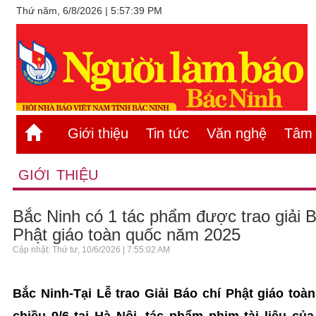
Thứ năm, 6/8/2026 | 5:57:39 PM
Giới thiệu
Tin tức
Văn nghệ
Tâm s
GIỚI THIỆU
Bắc Ninh có 1 tác phẩm được trao giải B
Phật giáo toàn quốc năm 2025
Cập nhật: Thứ tư, 10/6/2026 | 7:55:02 AM
Bắc Ninh-Tại Lễ trao Giải Báo chí Phật giáo toà
chiều 9/6 tại Hà Nội, tác phẩm phim tài liệu củ