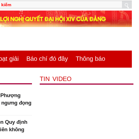
̣t giải
Báo chí đó đây
Thông báo
TIN VIDEO
m Phượng
n ngưng đọng
n Quy định
viên không