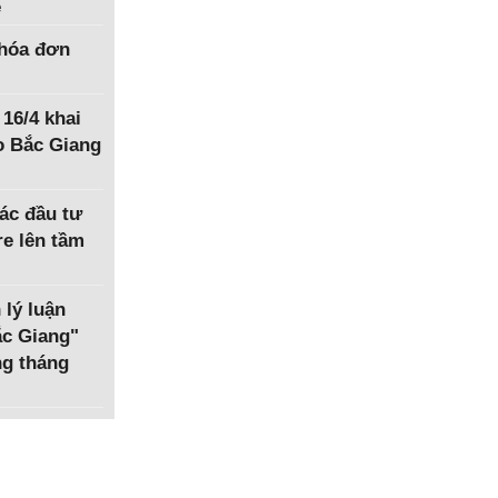
ệ
hóa đơn
 16/4 khai
o Bắc Giang
ác đầu tư
e lên tầm
 lý luận
Bắc Giang"
ng tháng