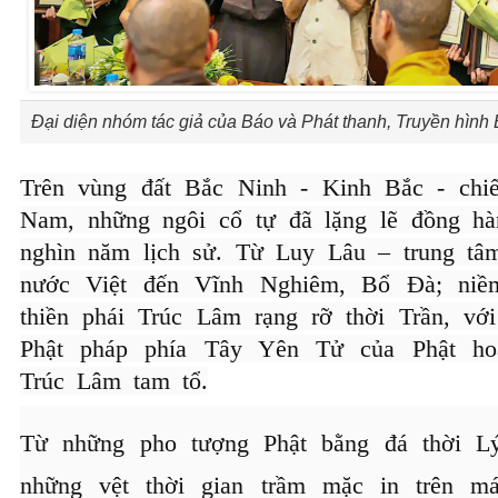
Đại diện nhóm tác giả của Báo và Phát thanh, Truyền hình
Trên vùng đất Bắc Ninh - Kinh Bắc - chiế
Nam, những ngôi cổ tự đã lặng lẽ đồng hà
nghìn năm lịch sử. Từ Luy Lâu – trung tâ
nước Việt đến Vĩnh Nghiêm, Bổ Đà; niềm
thiền phái Trúc Lâm rạng rỡ thời Trần, v
Phật pháp phía Tây Yên Tử của Phật h
Trúc Lâm tam tổ.
Từ những pho tượng Phật bằng đá thời Lý
những vệt thời gian trầm mặc in trên m