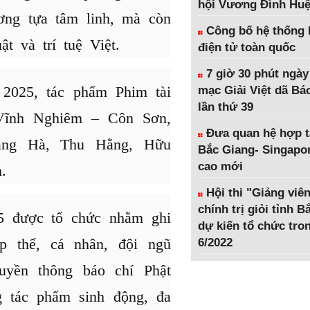
hội Vương Đình Hu
ơng tựa tâm linh, mà còn
Công bố hệ thống 
ật và trí tuệ Việt.
điện tử toàn quốc
7 giờ 30 phút ngày
 2025, tác phẩm Phim tài
mạc Giải Việt dã Bá
lần thứ 39
 Vĩnh Nghiêm – Côn Sơn,
Đưa quan hệ hợp t
ang Hà, Thu Hằng, Hữu
Bắc Giang- Singapor
cao mới
.
Hội thi "Giảng viên
chính trị giỏi tỉnh 
5 được tổ chức nhằm ghi
dự kiến tổ chức tro
p thể, cá nhân, đội ngũ
6/2022
uyền thông báo chí Phật
g tác phẩm sinh động, đa