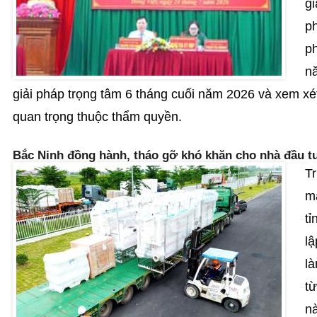
gi
ph
ph
nă
giải pháp trọng tâm 6 tháng cuối năm 2026 và xem xét
quan trọng thuộc thẩm quyền.
Bắc Ninh đồng hành, tháo gỡ khó khăn cho nhà đầu t
T
m
tỉ
lậ
là
từ
n