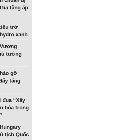
m chuẩn bị
Gia tăng áp
iêu trở
 hydro xanh
 Vương
Thủ tướng
tháo gỡ
 đẩy tăng
i đua “Xây
n hóa trong
”
 Hungary
ủ tịch Quốc