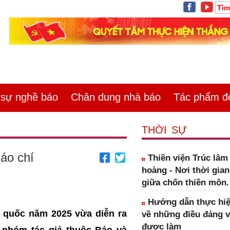
ự nghề báo
Chân dung nhà báo
Tác phẩm đoa
THỜI SỰ
áo chí
Thiền viện Trúc lâ
hoàng - Nơi thời gia
giữa chốn thiền môn.
Hướng dẫn thực hiệ
n quốc năm 2025 vừa diễn ra
về những điều đảng 
được làm
a nhóm tác giả thuộc Báo và