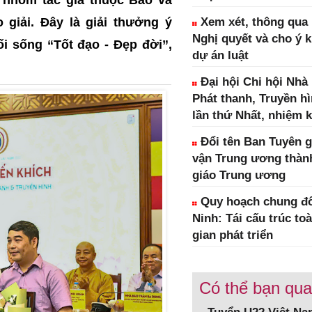
 giải. Đây là giải thưởng ý
Xem xét, thông qua 1
Nghị quyết và cho ý k
i sống “Tốt đạo - Đẹp đời”,
dự án luật
Đại hội Chi hội Nhà
Phát thanh, Truyền h
lần thứ Nhất, nhiệm k
Đổi tên Ban Tuyên g
vận Trung ương thàn
giáo Trung ương
Quy hoạch chung đô
Ninh: Tái cấu trúc to
gian phát triển
Có thể bạn qu