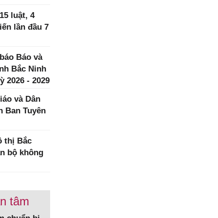
5 luật, 4
iến lần đầu 7
 báo Báo và
ình Bắc Ninh
ỳ 2026 - 2029
iáo và Dân
h Ban Tuyên
 thị Bắc
àn bộ không
an tâm