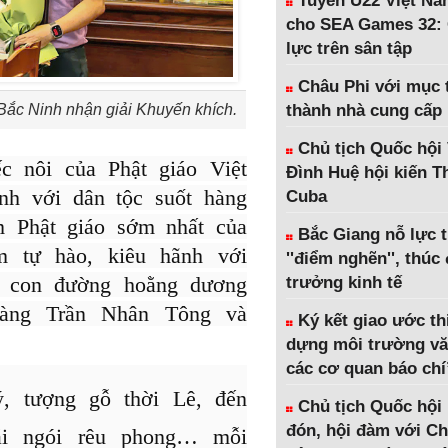
Tuyển U22 Việt Na
cho SEA Games 32: 
lực trên sân tập
Châu Phi với mục t
 Bắc Ninh nhận giải Khuyến khích.
thành nhà cung cấp
Chủ tịch Quốc hội
c nôi của Phật giáo Việt
Đình Huệ hội kiến 
nh với dân tộc suốt hàng
Cuba
m Phật giáo sớm nhất của
Bắc Giang nỗ lực 
 tự hào, kiêu hãnh với
''điểm nghẽn'', thúc
ới con đường hoằng dương
trưởng kinh tế
oàng Trần Nhân Tông và
Ký kết giao ước th
dựng môi trường vă
các cơ quan báo chí
, tượng gỗ thời Lê, đến
Chủ tịch Quốc hội
đón, hội đàm với Ch
ái ngói rêu phong… mỗi