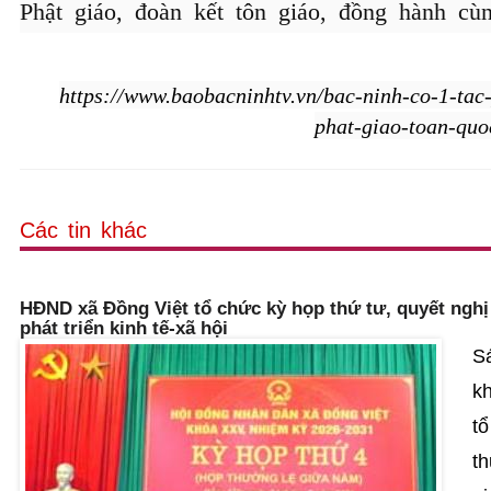
Phật giáo, đoàn kết tôn giáo, đồng hành cùn
https://www.baobacninhtv.vn/bac-ninh-co-1-tac
phat-giao-toan-qu
Các tin khác
HĐND xã Đồng Việt tổ chức kỳ họp thứ tư, quyết nghị
phát triển kinh tế-xã hội
S
k
tổ
t