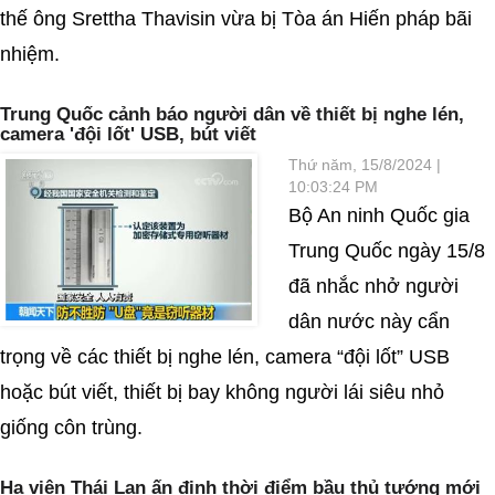
thế ông Srettha Thavisin vừa bị Tòa án Hiến pháp bãi
nhiệm.
Trung Quốc cảnh báo người dân về thiết bị nghe lén,
camera 'đội lốt' USB, bút viết
Thứ năm, 15/8/2024 |
10:03:24 PM
Bộ An ninh Quốc gia
Trung Quốc ngày 15/8
đã nhắc nhở người
dân nước này cẩn
trọng về các thiết bị nghe lén, camera “đội lốt” USB
hoặc bút viết, thiết bị bay không người lái siêu nhỏ
giống côn trùng.
Hạ viện Thái Lan ấn định thời điểm bầu thủ tướng mới