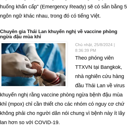
huống khẩn cấp” (Emergency Ready) sẽ có sẵn bằng 5
ngôn ngữ khác nhau, trong đó có tiếng Việt.
Chuyên gia Thái Lan khuyến nghị về vaccine phòng
ngừa đậu mùa khỉ
Chủ nhật, 25/8/2024 |
8:36:39 PM
Theo phóng viên
TTXVN tại Bangkok,
nhà nghiên cứu hàng
đầu Thái Lan về virus
khuyến nghị rằng vaccine phòng ngừa bệnh đậu mùa
khỉ (mpox) chỉ cần thiết cho các nhóm có nguy cơ chứ
không phải cho người dân nói chung vì bệnh này ít lây
lan hơn so với COVID-19.