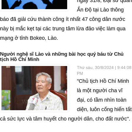
ngày 31/8, Đại sứ quán
Ấn Độ tại Lào thông
báo đã giải cứu thành công ít nhất 47 công dân nước
này bị mắc kẹt tại các trung tâm lừa đảo việc làm qua
mạng ở tỉnh Bokeo, Lào.
Người nghệ sĩ Lào và những bài học quý báu từ Chủ
tịch Hồ Chí Minh
Thứ sáu, 30/8/2024 | 9:44:08
PM
"Chủ tịch Hồ Chí Minh
là một người cha vĩ
đại, có tầm nhìn toàn
diện, luôn cống hiến tất
cả sức lực và tâm huyết cho người dân, cho đất nước".