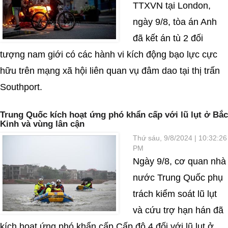
TTXVN tại London,
ngày 9/8, tòa án Anh
đã kết án tù 2 đối
tượng nam giới có các hành vi kích động bạo lực cực
hữu trên mạng xã hội liên quan vụ đâm dao tại thị trấn
Southport.
Trung Quốc kích hoạt ứng phó khẩn cấp với lũ lụt ở Bắc
Kinh và vùng lân cận
Thứ sáu, 9/8/2024 | 10:32:26
PM
Ngày 9/8, cơ quan nhà
nước Trung Quốc phụ
trách kiểm soát lũ lụt
và cứu trợ hạn hán đã
kích hoạt ứng phó khẩn cấp Cấp độ 4 đối với lũ lụt ở