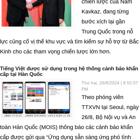
chiến lược của Nam
Kavkaz, đang từng
bước xích lại gần
Trung Quốc trong nỗ
lực củng cố vị thế khu vực và tìm kiếm sự hỗ trợ từ Bắc
Kinh cho các tham vọng chiến lược lớn hơn.
Tiếng Việt được sử dụng trong hệ thống cảnh báo khẩn
cấp tại Hàn Quốc
Thứ hai, 26/8/2024 | 8:55:07
PM
Theo phóng viên
TTXVN tại Seoul, ngày
26/8, Bộ Nội vụ và An
toàn Hàn Quốc (MOIS) thông báo các cảnh báo khẩn
cấp được gửi qua “Ứng dụng sẵn sàng ứng phó tình