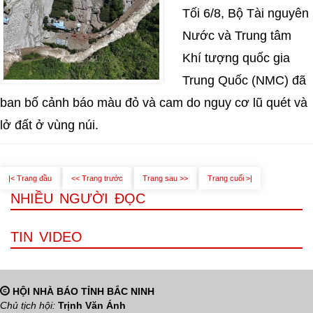
Tối 6/8, Bộ Tài nguyên
Nước và Trung tâm
Khí tượng quốc gia
Trung Quốc (NMC) đã
ban bố cảnh báo màu đỏ và cam do nguy cơ lũ quét và
lở đất ở vùng núi.
|< Trang đầu
<< Trang trước
Trang sau >>
Trang cuối >|
NHIỀU NGƯỜI ĐỌC
TIN VIDEO
HỘI NHÀ BÁO TỈNH BẮC NINH
Chủ tịch hội:
Trịnh Văn Ánh